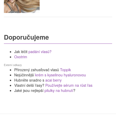
Doporučujeme
Jak léčit
padání vlasů?
Oxotrim
Externí odkazy
Přirozený zahusťovač vlasů
Toppik
Nejúčinnější
krém s kyselinou hyaluronovou
Hubněte snadno s
acai berry
Vlastní delší řasy?
Používejte sérum na růst řas
Jaké jsou nejlepší
pilulky na hubnutí
?