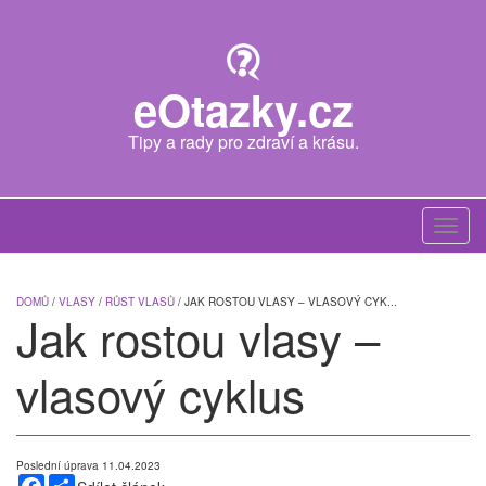
Skip
to
main
content
eOtazky.cz
Tipy a rady pro zdraví a krásu.
Toggl
navig
DOMŮ
/
VLASY
/
RŮST VLASŮ
/ JAK ROSTOU VLASY – VLASOVÝ CYK...
Jak rostou vlasy –
vlasový cyklus
Poslední úprava 11.04.2023
Facebook
Share