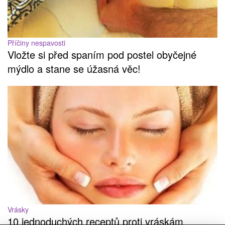
Příčiny nespavosti
Vložte si před spaním pod postel obyčejné
mýdlo a stane se úžasná věc!
Vrásky
10 jednoduchých receptů proti vráskám