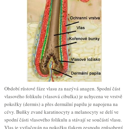
Období růstové fáze vlasu za nazývá anagen. Spodní část
vlasového folikulu (vlasová cibulka) je uchycena ve vrstvě
pokožky (dermis) a přes dermální papilu je napojena na
cévy. Buňky zvané karatinocyty a melanocyty se delí ve
spodní části vlasového folikulu a stávají se součástí vlasu.
Vlas je vytlačován na pokožku tlakem zespodu způsobený