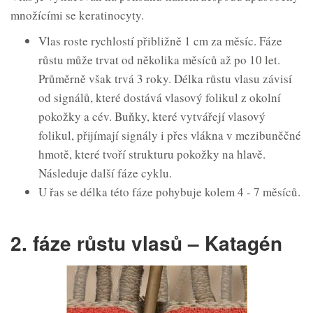
množícími se keratinocyty.
Vlas roste rychlostí přibližně 1 cm za měsíc. Fáze
růstu může trvat od několika měsíců až po 10 let.
Průměrně však trvá 3 roky. Délka růstu vlasu závisí
od signálů, které dostává vlasový folikul z okolní
pokožky a cév. Buňky, které vytvářejí vlasový
folikul, přijímají signály i přes vlákna v mezibuněčné
hmotě, které tvoří strukturu pokožky na hlavě.
Následuje další fáze cyklu.
U řas se délka této fáze pohybuje kolem 4 - 7 měsíců.
2. fáze růstu vlasů – Katagén