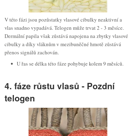
V této fázi jsou pozůstatky vlasové cibulky neaktivní a
vlas snadno vypadává. Telogen může trvat 2 - 3 měsíce.
Dermální papila však zůstává napojena na zbytky vlasové
cibulky a díky vláknům v mezibuněčné hmotě zůstává
přenos signálů zachován.
U řas se délka této fáze pohybuje kolem 9 měsíců.
4. fáze růstu vlasů - Pozdní
telogen