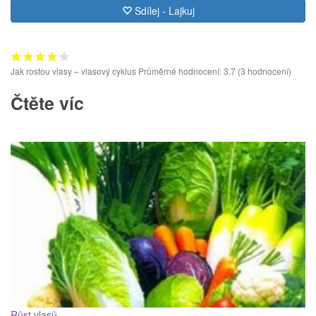
Sdílej - Lajkuj
Jak rostou vlasy – vlasový cyklus
Průměrné hodnocení: 3.7
(
3
hodnocení­)
Čtěte víc
Růst vlasů