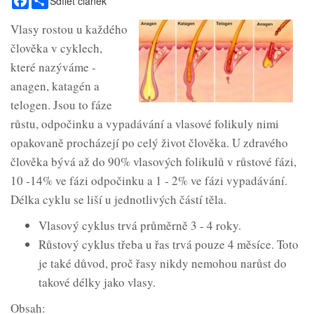
Sdílet článek
Vlasy rostou u každého
člověka v cyklech,
které nazýváme -
anagen, katagén a
telogen. Jsou to fáze
růstu, odpočinku a vypadávání a vlasové folikuly nimi
opakovaně procházejí po celý život člověka. U zdravého
člověka bývá až do 90% vlasových folikulů v růstové fázi,
10 -14% ve fázi odpočinku a 1 - 2% ve fázi vypadávání.
Délka cyklu se liší u jednotlivých částí těla.
Vlasový cyklus trvá průměrně 3 - 4 roky.
Růstový cyklus třeba u řas trvá pouze 4 měsíce. Toto
je také důvod, proč řasy nikdy nemohou narůst do
takové délky jako vlasy.
Obsah: