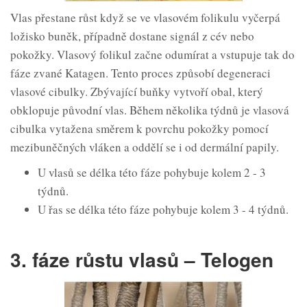
Vlas přestane růst když se ve vlasovém folikulu vyčerpá
ložisko buněk, případně dostane signál z cév nebo
pokožky. Vlasový folikul začne odumírat a vstupuje tak do
fáze zvané Katagen. Tento proces způsobí degeneraci
vlasové cibulky. Zbývající buňky vytvoří obal, který
obklopuje původní vlas. Během několika týdnů je vlasová
cibulka vytažena směrem k povrchu pokožky pomocí
mezibuněčných vláken a oddělí se i od dermální papily.
U vlasů se délka této fáze pohybuje kolem 2 - 3
týdnů.
U řas se délka této fáze pohybuje kolem 3 - 4 týdnů.
3. fáze růstu vlasů – Telogen