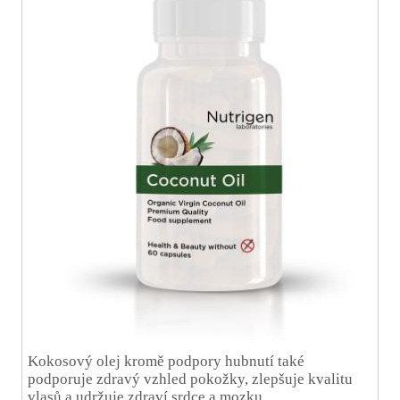
Kokosový
olej
kromě podpory
hubnutí
také
podporuje
zdravý
vzhled
pokožky
, zlepšuje
kvalitu
vlasů
a
udržuje
zdraví srdce
a
mozku