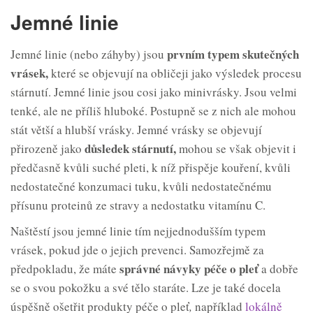
Jemné linie
prvním typem skutečných
Jemné linie (nebo záhyby) jsou
vrásek,
které se objevují na obličeji jako výsledek procesu
stárnutí. Jemné linie jsou cosi jako minivrásky. Jsou velmi
tenké, ale ne příliš hluboké. Postupně se z nich ale mohou
stát větší a hlubší vrásky. Jemné vrásky se objevují
důsledek
stárnutí,
přirozeně jako
mohou se však objevit i
předčasně kvůli suché pleti, k níž přispěje kouření, kvůli
nedostatečné konzumaci tuku, kvůli nedostatečnému
přísunu proteinů ze stravy a nedostatku vitamínu C.
Naštěstí jsou jemné linie tím nejjednodušším typem
vrásek, pokud jde o jejich prevenci. Samozřejmě za
správné návyky péče o pleť
předpokladu, že máte
a dobře
se o svou pokožku a své tělo staráte. Lze je také docela
úspěšně ošetřit produkty péče o pleť
,
například
lokálně