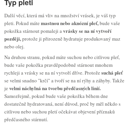
Typ pleti
Další věcí, která má vliv na množství vrásek, je váš typ
mastnou nebo aknózní
pleť,
pleti. Pokud máte
bude vaše
vrásky se na ní vytvoří
pokožka stárnout pomaleji a
později,
protože ji přirozeně hydratuje produkovaný maz
nebo olej.
Na druhou stranu, pokud máte suchou nebo citlivou pleť,
bude vaše pokožka pravděpodobně stárnout mnohem
suchá pleť
rychleji a vrásky se na ní vytvoří dříve. Protože
se velmi snadno "krčí" a tvoří se na ní rýhy a záhyby. Takže
velmi náchylná na tvorbu předčasných linií.
je
Samozřejmě, pokud bude vaše pokožka během dne
dostatečně hydratovaná, není důvod, proč by měl někdo s
citlivou nebo suchou pletí očekávat objevení příznaků
předčasného stárnutí.