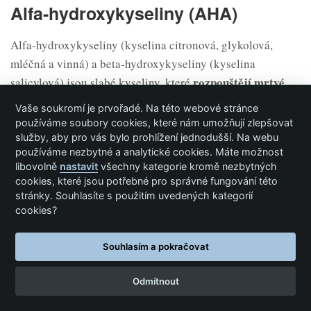
Alfa-hydroxykyseliny (AHA)
Alfa-hydroxykyseliny (kyselina citronová, glykolová,
mléčná a vinná) a beta-hydroxykyseliny (kyselina
rozpouštějí mrtvé
salicylová) jsou slabé kyseliny, které
kožní buňky z povrchových vrstev epiderm
y
a podporují
Vaše soukromí je prvořadé. Na této webové stránce
růst nových kožních buněk
odspodu.
používáme soubory cookies, které nám umožňují zlepšovat
služby, aby pro vás bylo prohlížení jednodušší. Na webu
Obvykle se nacházejí v produktech na čištění pleti a proti
používáme nezbytné a analytické cookies. Máte možnost
akné. Lze je však nalézt i v tělových mlécích a pleťových
libovolně
nastavit
všechny kategorie kromě nezbytných
vhodné spíše na
cookies, které jsou potřebné pro správné fungování této
krémech. Hydroxykyseliny jsou
stránky. Souhlasíte s použitím uvedených kategorií
preventivní
ošetřování,
v některých případech se mohou
cookies?
prokázat jako efektivní při nezralých jemných liniích.
K ošetření hlubších jemných linií a vrásek je vhodnější
Souhlasím a pokračovat
chemický peeling
(například pomocí peelingu z kyseliny
Odmítnout
trichloroctové nebo fenolového peelingu. Jde o mnohem
silnější a hlubší působící ošetření, než poskytují