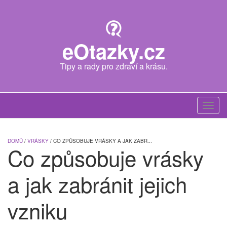
Skip
to
main
content
eOtazky.cz
Tipy a rady pro zdraví a krásu.
Toggl
navig
DOMŮ
/
VRÁSKY
/ CO ZPŮSOBUJE VRÁSKY A JAK ZABR...
Co způsobuje vrásky
a jak zabránit jejich
vzniku