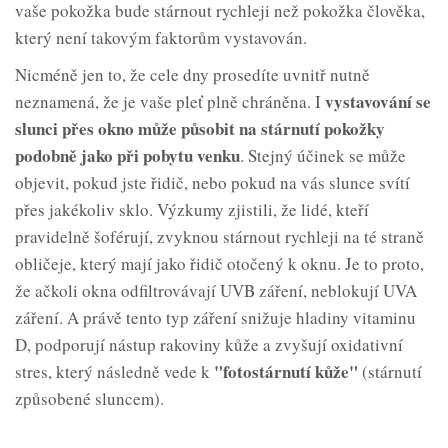
vaše pokožka bude stárnout rychleji než pokožka člověka,
který není takovým faktorům vystavován.
Nicméně jen to, že cele dny prosedíte uvnitř nutně
vystavování se
neznamená, že je vaše pleť plně chráněna. I
slunci přes okno může působit na stárnutí pokožky
podobně jako při pobytu
venku
. Stejný účinek se může
objevit, pokud jste řidič, nebo pokud na vás slunce svítí
přes jakékoliv sklo. Výzkumy zjistili, že lidé, kteří
pravidelně šoférují, zvyknou stárnout rychleji na té straně
obličeje, který mají jako řidič otočený k oknu. Je to proto,
že ačkoli okna odfiltrovávají UVB záření, neblokují UVA
záření. A právě tento typ záření snižuje hladiny vitaminu
D, podporují nástup rakoviny kůže a zvyšují oxidativní
"fotostárnutí
kůže"
stres, který následně vede k
(stárnutí
způsobené sluncem).