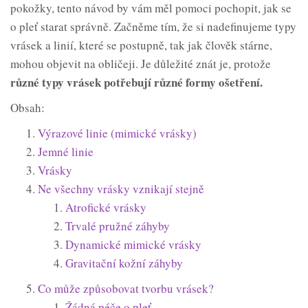
pokožky, tento návod by vám měl pomoci pochopit, jak se
o pleť starat správně. Začněme tím, že si nadefinujeme typy
vrásek a linií, které se postupně, tak jak člověk stárne,
mohou objevit na obličeji. Je důležité znát je, protože
různé typy vrásek potřebují různé formy ošetření.
Obsah:
Výrazové linie (mimické vrásky)
Jemné linie
Vrásky
Ne všechny vrásky vznikají stejně
Atrofické vrásky
Trvalé pružné záhyby
Dynamické mimické vrásky
Gravitační kožní záhyby
Co může způsobovat tvorbu vrásek?
Žádná péče o pleť