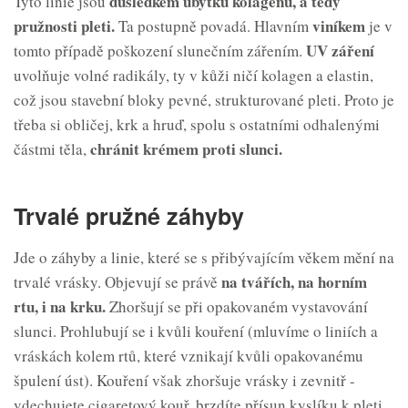
důsledkem úbytku kolagenu, a tedy
Tyto linie jsou
pružnosti pleti.
viníkem
Ta postupně povadá. Hlavním
je v
UV záření
tomto případě poškození slunečním zářením.
uvolňuje volné radikály, ty v kůži ničí kolagen a elastin,
což jsou stavební bloky pevné, strukturované pleti. Proto je
třeba si obličej, krk a hruď, spolu s ostatními odhalenými
chránit krémem proti slunci.
částmi těla,
Trvalé pružné záhyby
Jde o záhyby a linie, které se s přibývajícím věkem mění na
na tvářích, na horním
trvalé vrásky. Objevují se právě
rtu, i na krku.
Zhoršují se při opakovaném vystavování
slunci. Prohlubují se i kvůli kouření (mluvíme o liniích a
vráskách kolem rtů, které vznikají kvůli opakovanému
špulení úst). Kouření však zhoršuje vrásky i zevnitř -
vdechujete cigaretový kouř, brzdíte přísun kyslíku k pleti.