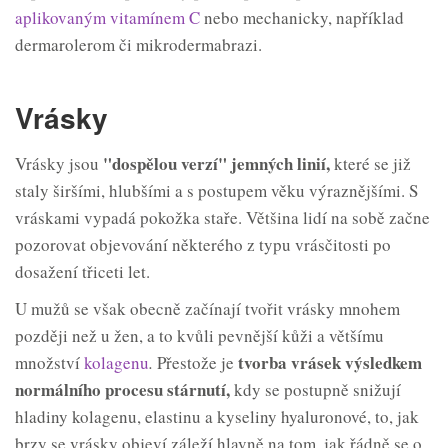
aplikovaným vitamínem C
nebo mechanicky, například
dermarolerom či mikrodermabrazi.
Vrásky
"dospělou verzí" jemných
linií,
Vrásky jsou
které se již
staly širšími, hlubšími a s postupem věku výraznějšími. S
vráskami vypadá pokožka staře. Většina lidí na sobě začne
pozorovat objevování některého z typu vrásčitosti po
dosažení třiceti let.
U mužů se však obecně začínají tvořit vrásky mnohem
později než u žen, a to kvůli pevnější kůži a většímu
tvorba vrásek výsledkem
množství
kolagenu
.
Přestože je
normálního procesu
stárnutí,
kdy se postupně snižují
hladiny kolagenu, elastinu a kyseliny hyaluronové, to, jak
brzy se vrásky objeví záleží hlavně na tom, jak řádně se o