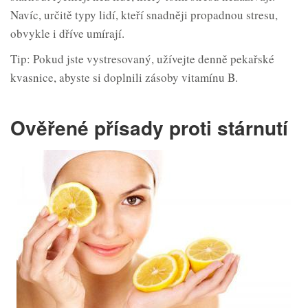
Navíc, určitě typy lidí, kteří snadněji propadnou stresu,
obvykle i dříve umírají.
Tip: Pokud jste vystresovaný, užívejte denně pekařské
kvasnice, abyste si doplnili zásoby vitamínu B.
Ověřené přísady proti stárnutí