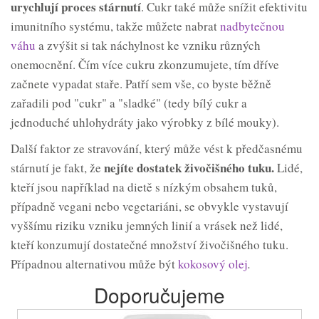
urychlují proces
stárnutí
. Cukr také může snížit efektivitu
imunitního systému, takže můžete nabrat
nadbytečnou
váhu
a zvýšit si tak náchylnost ke vzniku různých
onemocnění. Čím více cukru zkonzumujete, tím dříve
začnete vypadat staře. Patří sem vše, co byste běžně
zařadili pod "cukr" a "sladké" (tedy bílý cukr a
jednoduché uhlohydráty jako výrobky z bílé mouky).
Další faktor ze stravování, který může vést k předčasnému
nejíte dostatek živočišného tuku.
stárnutí je fakt, že
Lidé,
kteří jsou například na dietě s nízkým obsahem tuků,
případně vegani nebo vegetariáni, se obvykle vystavují
vyššímu riziku vzniku jemných linií a vrásek než lidé,
kteří konzumují dostatečné množství živočišného tuku.
Případnou alternativou může být
kokosový olej
.
Doporučujeme