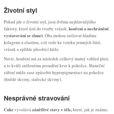
Životní styl
Pokud jde o životní styl, jsou dvěma nejhlavnějšího
kouření a nechráněné
faktory, které ústí do tvorby vrásek,
vystavování se
slunci
. Oba mohou snižovat hladinu
kolagenu a elastinu, což vede ke vzniku jemných linií,
vrásek a zplihle působící kůže.
Navíc, kouření má za následek celkový matný vzhled pleti,
a to kvůli sníženému proudění krve k pokožce. Sluneční
záření může zase způsobit hyperpigmentaci na pokožce
(hnědé skvrny, stařecké skvrny).
Nesprávné stravování
Cukr
zánětlivé stavy v
těle,
vyvolává
které, jak je známo,