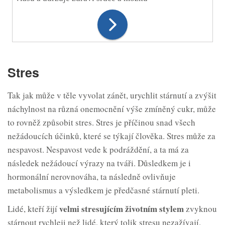
Stres
Tak jak může v těle vyvolat zánět, urychlit stárnutí a zvýšit
náchylnost na různá onemocnění výše zmíněný cukr, může
to rovněž způsobit stres. Stres je příčinou snad všech
nežádoucích účinků, které se týkají člověka. Stres může za
nespavost. Nespavost vede k podráždění, a ta má za
následek nežádoucí výrazy na tváři. Důsledkem je i
hormonální nerovnováha, ta následně ovlivňuje
metabolismus a výsledkem je předčasné stárnutí pleti.
velmi stresujícím životním stylem
Lidé, kteří žijí
zvyknou
stárnout rychleji než lidé, který tolik stresu nezažívají.