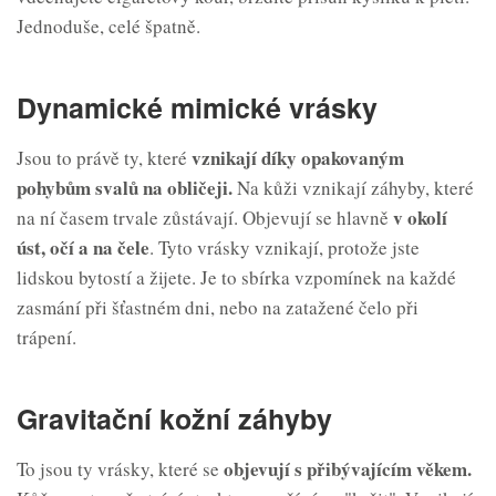
Jednoduše, celé špatně.
Dynamické mimické vrásky
vznikají díky opakovaným
Jsou to právě ty, které
pohyb
ů
m svalů na obličeji.
Na kůži vznikají záhyby, které
v okolí
na ní časem trvale zůstávají. Objevují se hlavně
úst, očí a na
čele
. Tyto vrásky vznikají, protože jste
lidskou bytostí a žijete. Je to sbírka vzpomínek na každé
zasmání při šťastném dni, nebo na zatažené čelo při
trápení.
Gravitační kožní záhyby
objevují s přibývajícím věkem.
To jsou ty vrásky, které se