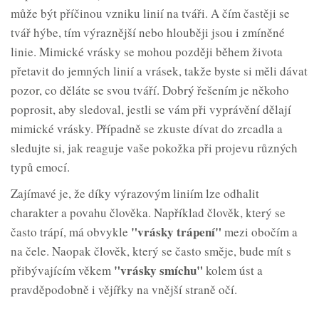
může být příčinou vzniku linií na tváři. A čím častěji se
tvář hýbe, tím výraznější nebo hlouběji jsou i zmíněné
linie. Mimické vrásky se mohou později během života
přetavit do jemných linií a vrásek, takže byste si měli dávat
pozor, co děláte se svou tváří. Dobrý řešením je někoho
poprosit, aby sledoval, jestli se vám při vyprávění dělají
mimické vrásky. Případně se zkuste dívat do zrcadla a
sledujte si, jak reaguje vaše pokožka při projevu různých
typů emocí.
Zajímavé je, že díky výrazovým liniím lze odhalit
charakter a povahu člověka. Například člověk, který se
"vrásky trápení"
často trápí, má obvykle
mezi obočím a
na čele. Naopak člověk, který se často směje, bude mít s
"vrásky smíchu"
přibývajícím věkem
kolem úst a
pravděpodobně i vějířky na vnější straně očí.