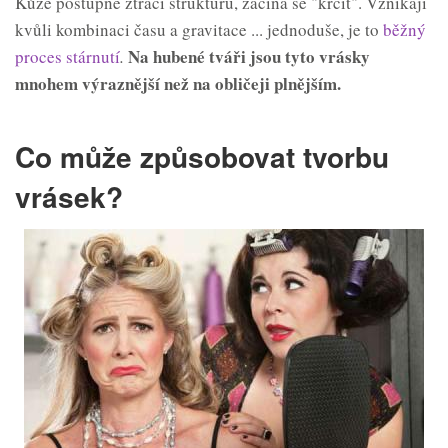
Kůže postupně ztrácí strukturu, začíná se "krčit". Vznikají
kvůli kombinaci času a gravitace ... jednoduše, je to
běžný
Na hubené tváři jsou tyto vrásky
proces stárnutí
.
mnohem výraznější než na obličeji plnější
m
.
Co může způsobovat tvorbu
vrásek?