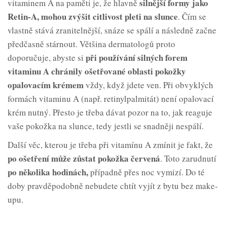
silnější formy jako
vitaminem A na paměti je, že hlavně
Retin-A, mohou zvýšit citlivost pleti na
slunce
. Čím se
vlastně stává zranitelnější, snáze se spálí a následně začne
předčasně stárnout. Většina dermatologů proto
při používání silných forem
doporučuje, abyste si
vitaminu A chránily ošetřované oblasti pokožky
opalovacím
krémem
vždy, když jdete ven. Při obvyklých
formách vitaminu A (např. retinylpalmitát) není opalovací
krém nutný. Přesto je třeba dávat pozor na to, jak reaguje
vaše pokožka na slunce, tedy jestli se snadněji nespálí.
Další věc, kterou je třeba při vitamínu A zmínit je fakt, že
po ošetření může zůstat pokožka
červená
. Toto zarudnutí
po několika
hodinách,
případně přes noc vymizí. Do té
doby pravděpodobně nebudete chtít vyjít z bytu bez make-
upu.