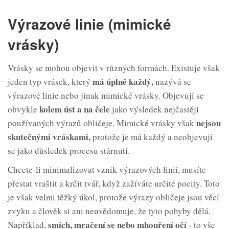
Výrazové linie (mimické
vrásky)
Vrásky se mohou objevit v různých formách. Existuje však
má úplně každý,
jeden typ vrásek, který
nazývá se
výrazové linie nebo jinak mimické vrásky. Objevují se
kolem úst a na čele
obvykle
jako výsledek nejčastěji
nejsou
používaných výrazů obličeje. Mimické vrásky však
skutečnými vráskami,
protože je má každý a neobjevují
se jako důsledek procesu stárnutí.
Chcete-li minimalizovat vznik výrazových linií, musíte
přestat vraštit a krčit tvář, když zažíváte určité pocity. Toto
je však velmi těžký úkol, protože výrazy obličeje jsou věcí
zvyku a člověk si ani neuvědomuje, že tyto pohyby dělá.
smích, mračení se
nebo
mhouření očí
Například,
- to vše