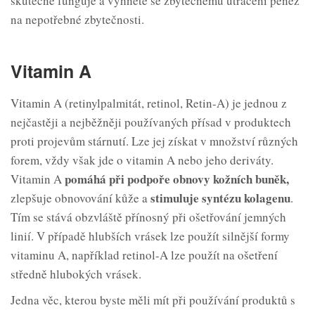
skutečně funguje a vyhnete se zbytečnému utrácení peněz
na nepotřebné zbytečnosti.
Vitamin A
Vitamin A (retinylpalmitát, retinol, Retin-A) je jednou z
nejčastěji a nejběžněji používaných přísad v produktech
proti projevům stárnutí. Lze jej získat v množství různých
forem, vždy však jde o vitamin A nebo jeho deriváty.
pomáhá při podpoře obnovy kožních
buněk,
Vitamin A
stimuluje syntézu
kolagenu
zlepšuje obnovování kůže a
.
Tím se stává obzvláště přínosný při ošetřování jemných
linií. V případě hlubších vrásek lze použít silnější formy
vitaminu A, například retinol-A lze použít na ošetření
středně hlubokých vrásek.
Jedna věc, kterou byste měli mít při používání produktů s