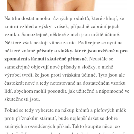
Na trhu dostat mnoho různých produktů, které slibují, že
zmírní vzhled a výskyt vrásek, případně zabrání jejich
vzniku. Samozřejmě, některé z nich jsou určitě účinné.
Některé však nestojí vůbec za nic. Podívejme se nyní na
přísady a složky, které jsou ověřené a pro
některé známé
zpomalení stárnutí skutečně
přínosné
. Neustále se
samozřejmě objevují nové přísady a složky, o nichž
výrobci tvrdí, že jsou proti vráskám účinné. Tyto jsou ale
častokrát nové a tedy netestované na dostatečném vzorku
lidí, abychom mohli posoudit, jak užitečné a nápomocné ve
skutečnosti jsou.
Pokud se tedy vyberete na nákup krémů a pleťových mlék
proti příznakům stárnutí, bude nejlepší držet se dobře
známých a osvědčených přísad. Takto koupíte něco, co