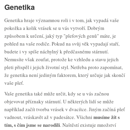
Genetika
Genetika hraje významnou roli i v tom, jak vypadá vaše
pokožka a kolik vrásek se u vás vytvoří. Dobrým
způsobem k určení, jaký typ "pleťových genů" máte, je
pohled na vaše rodiče. Pokud na svůj věk vypadají staří,
budete i vy spíše náchylný k předčasnému stárnutí.
Nemusíte však zoufat, protože ke vzhledu a stavu jejich
pleti přispěl i jejich životní styl. Netřeba proto zapomínat,
že genetika není jediným faktorem, který určuje jak skončí
vaše pleť.
Vaše genetika také může určit, kdy se u vás začnou
objevovat příznaky stárnutí. U některých lidí se může
například začít tvorba vrásek v dvacítce. Jiným začíná pleť
musíme žít s
vadnout, vráskavět až v padesátce. Všichni
tím, s čím jsme se
narodili
. Naštěstí existuje množství