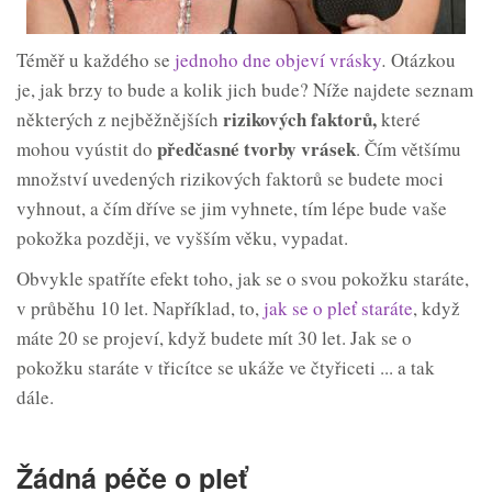
Téměř u každého se
jednoho dne objeví vrásky
.
Otázkou
je, jak brzy to bude a kolik jich bude? Níže najdete seznam
rizikových
faktorů,
některých z nejběžnějších
které
předčasné tvorby
vrásek
mohou vyústit do
. Čím většímu
množství uvedených rizikových faktorů se budete moci
vyhnout, a čím dříve se jim vyhnete, tím lépe bude vaše
pokožka později, ve vyšším věku, vypadat.
Obvykle spatříte efekt toho, jak se o svou pokožku staráte,
v průběhu 10 let. Například, to,
jak se o pleť staráte
, když
máte 20 se projeví, když budete mít 30 let. Jak se o
pokožku staráte v třicítce se ukáže ve čtyřiceti ... a tak
dále.
Žádná péče o pleť