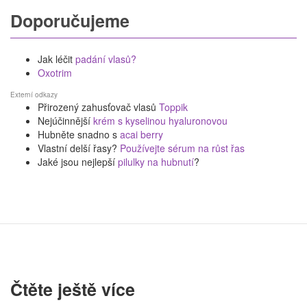
Doporučujeme
Jak léčit
padání vlasů?
Oxotrim
Externí odkazy
Přirozený zahusťovač vlasů
Toppik
Nejúčinnější
krém s kyselinou hyaluronovou
Hubněte snadno s
acai berry
Vlastní delší řasy?
Používejte sérum na růst řas
Jaké jsou nejlepší
pilulky na hubnutí
?
Čtěte ještě více