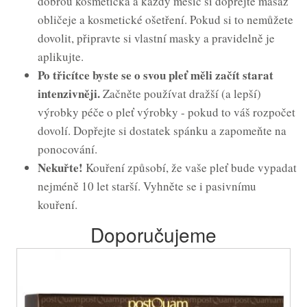
dobrou kosmetička a každý měsíc si dopřejte masáž
obličeje a kosmetické ošetření. Pokud si to nemůžete
dovolit, připravte si vlastní masky a pravidelně je
aplikujte.
Po třicítce byste se o svou pleť měli začít starat
intenzivněji.
Začněte používat dražší (a lepší)
výrobky péče o pleť výrobky - pokud to váš rozpočet
dovolí. Dopřejte si dostatek spánku a zapomeňte na
ponocování.
Nekuřte!
Kouření způsobí, že vaše pleť bude vypadat
nejméně 10 let starší. Vyhněte se i pasivnímu
kouření.
Doporučujeme