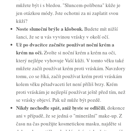
můžete být i s bledou. "Sluncem-políbena" kůže je
jen otázkou módy. Jste ochotni za ni zaplatit svou
kůží?
Noste sluneční brýle a klobouk.
Budete mít nižší
šanci, že se u vás vyvinou vrásky v okolí očí.
Už po dvacítce začněte používat noční krém a
krém na oči.
Zvolte si noční krém a krém na oči,
který nejlépe vyhovuje Vaší kůži. V tomto věku také
můžete začít používat krém proti vráskám. Navzdory
tomu, co se říká, začít používat krém proti vráskám
kolem věku pětadvaceti let není příliš brzy. Krém
proti vráskám je nejlepší používat ještě před tím, než
se vrásky objeví. Pak už může být pozdě.
Nikdy nechoďte spát, aniž byste se odlíčili
, dokonce
ani v případě, že se jedná o "minerální" make-up. Z
času na čas použijte kosmetickou masku, najděte si