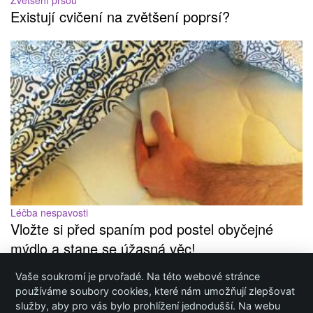
Zvětšení prsou
Existují cvičení na zvětšení poprsí?
Léčba nespavosti
Vložte si před spaním pod postel obyčejné
mýdlo a stane se úžasná věc!
Vaše soukromí je prvořadé. Na této webové stránce
Inzerce / Prezentace / Publikování
používáme soubory cookies, které nám umožňují zlepšovat
služby, aby pro vás bylo prohlížení jednodušší. Na webu
Ochrana osobních údajů