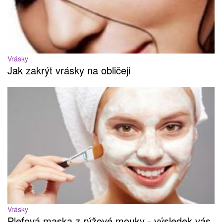
Vrásky
Jak zakrýt vrásky na obličeji
Vrásky
Pleťová maska z rýžové mouky - výsledek vás