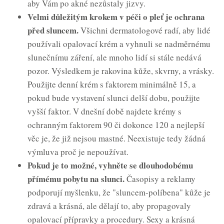
aby Vám po akné nezůstaly jizvy.
Velmi důležitým krokem v péči o pleť je ochrana
před sluncem.
Všichni dermatologové radí, aby lidé
používali opalovací krém a vyhnuli se nadměrnému
slunečnímu záření, ale mnoho lidí si stále nedává
pozor. Výsledkem je rakovina kůže, skvrny, a vrásky.
Použijte denní krém s faktorem minimálně 15, a
pokud bude vystavení slunci delší dobu, použijte
vyšší faktor. V dnešní době najdete krémy s
ochranným faktorem 90 či dokonce 120 a nejlepší
věc je, že již nejsou mastné. Neexistuje tedy žádná
výmluva proč je nepoužívat.
Pokud je to možné, vyhněte se dlouhodobému
přímému pobytu na slunci.
Časopisy a reklamy
podporují myšlenku, že "sluncem-políbena" kůže je
zdravá a krásná, ale dělají to, aby propagovaly
opalovací přípravky a procedury. Sexy a krásná