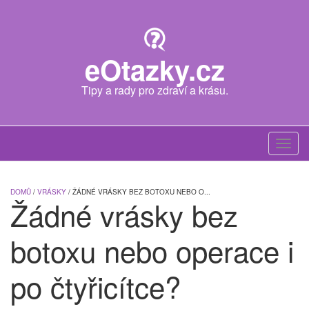
Skip
to
main
content
eOtazky.cz
Tipy a rady pro zdraví a krásu.
Toggl
navig
DOMŮ
/
VRÁSKY
/ ŽÁDNÉ VRÁSKY BEZ BOTOXU NEBO O...
Žádné vrásky bez
botoxu nebo operace i
po čtyřicítce?