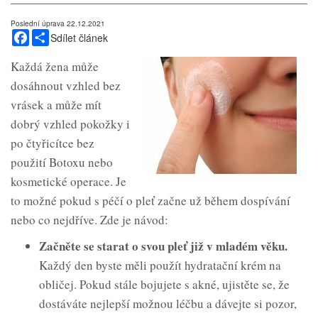
Poslední úprava 22.12.2021
Facebook
Share
Sdílet článek
Každá žena může
dosáhnout vzhled bez
vrásek a může mít
dobrý vzhled pokožky i
po čtyřicítce bez
použití Botoxu nebo
kosmetické operace. Je
to možné pokud s péčí o pleť začne už během dospívání
nebo co nejdříve. Zde je návod:
Začněte se starat o svou pleť již v mladém věku.
Každý den byste měli použít hydratační krém na
obličej. Pokud stále bojujete s akné, ujistěte se, že
dostáváte nejlepší možnou léčbu a dávejte si pozor,