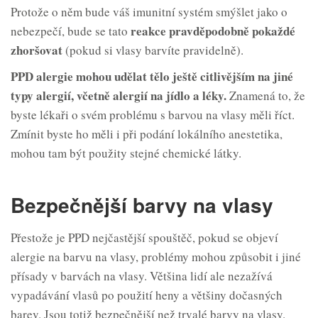
Protože o něm bude váš imunitní systém smýšlet jako o
reakce pravděpodobně pokaždé
nebezpečí, bude se tato
zhoršovat
(pokud si vlasy barvíte pravidelně).
PPD alergie mohou udělat tělo ještě citlivějším na jiné
typy alergií, včetně alergií na jídlo a léky.
Znamená to, že
byste lékaři o svém problému s barvou na vlasy měli říct.
Zmínit byste ho měli i při podání lokálního anestetika,
mohou tam být použity stejné chemické látky.
Bezpečnější barvy na vlasy
Přestože je PPD nejčastější spouštěč, pokud se objeví
alergie na barvu na vlasy, problémy mohou způsobit i jiné
přísady v barvách na vlasy. Většina lidí ale nezažívá
vypadávání vlasů po použití heny a většiny dočasných
barev. Jsou totiž bezpečnější než trvalé barvy na vlasy.