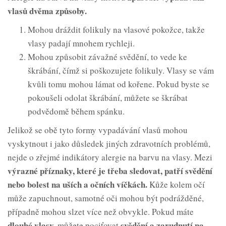
vlasů dvěma způsoby.
Mohou dráždit folikuly na vlasové pokožce, takže
vlasy padají mnohem rychleji.
Mohou způsobit závažné svědění, to vede ke
škrábání, čímž si poškozujete folikuly. Vlasy se vám
kvůli tomu mohou lámat od kořene. Pokud byste se
pokoušeli odolat škrábání, můžete se škrábat
podvědomě během spánku.
Jelikož se obě tyto formy vypadávání vlasů mohou
vyskytnout i jako důsledek jiných zdravotních problémů,
nejde o zřejmé indikátory alergie na barvu na vlasy. Mezi
výrazné příznaky, které je třeba sledovat, patří svědění
nebo bolest na uších a očních víčkách.
Kůže kolem očí
může zapuchnout, samotné oči mohou být podrážděné,
případně mohou slzet více než obvykle. Pokud máte
dlouhé vlasy,
svědění a zarudnutí na
můžete pociťovat