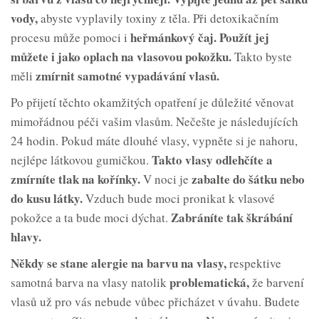
vody,
abyste vyplavily toxiny z těla. Při detoxikačním
heřmánkový čaj.
Použít jej
procesu může pomoci i
můžete i jako oplach na vlasovou pokožku.
Takto byste
zmírnit samotné vypadávání vlasů.
měli
Po přijetí těchto okamžitých opatření je důležité věnovat
mimořádnou péči vašim vlasům. Nečešte je následujících
24 hodin. Pokud máte dlouhé vlasy, vypněte si je nahoru,
Takto vlasy odlehčíte a
nejlépe látkovou gumičkou.
zmírníte tlak na kořínky.
zabalte do šátku nebo
V noci je
do kusu látky.
Vzduch bude moci pronikat k vlasové
Zabráníte tak škrábání
pokožce a ta bude moci dýchat.
hlavy.
Někdy se stane alergie na barvu na
vlasy,
respektive
problematická,
samotná barva na vlasy natolik
že barvení
vlasů už pro vás nebude vůbec přicházet v úvahu. Budete