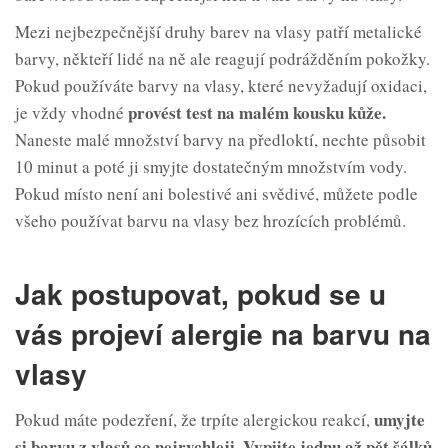
Mezi nejbezpečnější druhy barev na vlasy patří metalické
barvy, někteří lidé na ně ale reagují podrážděním pokožky.
Pokud používáte barvy na vlasy, které nevyžadují oxidaci,
provést test na malém kousku kůže.
je vždy vhodné
Naneste malé množství barvy na předloktí, nechte působit
10 minut a poté ji smyjte dostatečným množstvím vody.
Pokud místo není ani bolestivé ani svědivé, můžete podle
všeho používat barvu na vlasy bez hrozících problémů.
Jak postupovat, pokud se u
vás projeví alergie na barvu na
vlasy
umyjte
Pokud máte podezření, že trpíte alergickou reakcí,
si barvu z vlasů co nejrychleji.
Vypijte jednu až pět šálků