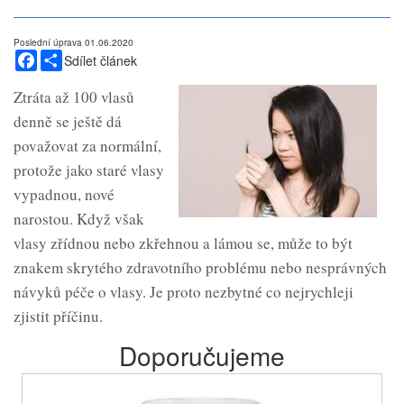
Poslední úprava 01.06.2020
Facebook
Share
Sdílet článek
Ztráta až 100 vlasů
denně se ještě dá
považovat za normální,
protože jako staré vlasy
vypadnou, nové
narostou. Když však
vlasy zřídnou nebo zkřehnou a lámou se, může to být
znakem skrytého zdravotního problému nebo nesprávných
návyků péče o vlasy. Je proto nezbytné co nejrychleji
zjistit příčinu.
Doporučujeme