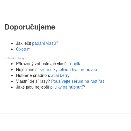
Doporučujeme
Jak léčit
padání vlasů?
Oxotrim
Externí odkazy
Přirozený zahusťovač vlasů
Toppik
Nejúčinnější
krém s kyselinou hyaluronovou
Hubněte snadno s
acai berry
Vlastní delší řasy?
Používejte sérum na růst řas
Jaké jsou nejlepší
pilulky na hubnutí
?