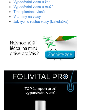
Vypadávání vlasů u žen
Vypadávání vlasů u mužů
Transplantace vlasů
Vitamíny na vlasy
Jak rychle rostou vlasy (kalkulačka)