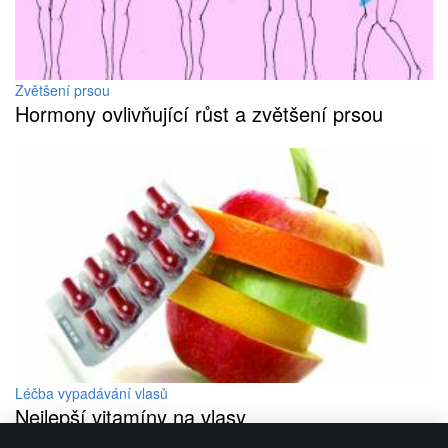
Zvětšení prsou
Hormony ovlivňující růst a zvětšení prsou
Léčba vypadávání vlasů
Nejlepší vitamíny na vlasy