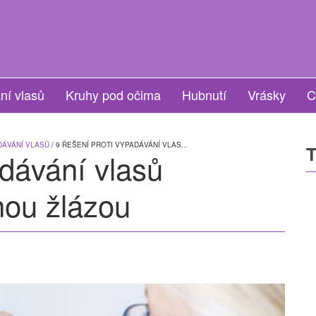
ní vlasů
Kruhy pod očima
Hubnutí
Vrásky
C
DÁVÁNÍ VLASŮ
/ 9 ŘEŠENÍ PROTI VYPADÁVÁNÍ VLAS...
T
adávání vlasů
nou žlázou