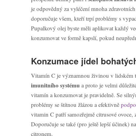
je odpovědný za vyléčení mnoha zdravotních
doporučuje všem, kteří trpí problémy s vypad
Pupalkový olej byste měli aplikovat každý več
konzumovat ve formě kapslí, pokud neupředn
Konzumace jídel bohatých
Vitamín C je významnou živinou v lidském t
imunitního systému
a proto je velmi důležit
vitamín a konzumovat je pravidelně. Se silný
problémy se štítnou žlázou a efektivně
podpoř
vitamin C patří samozřejmě citrusové ovoce,
Doporučuje se také (pro ještě lepší účinek) 
citronem.