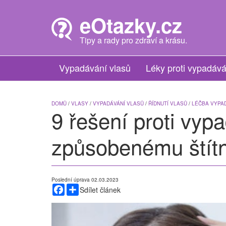
Skip
to
eOtazky.cz
main
content
Tipy a rady pro zdraví a krásu.
Vypadávání vlasů
Léky proti vypadává
DOMŮ
/
VLASY
/
VYPADÁVÁNÍ VLASŮ
/
ŘÍDNUTÍ VLASŮ
/
LÉČBA VYPA
9 řešení proti vyp
způsobenému štít
Poslední úprava 02.03.2023
Facebook
Share
Sdílet článek