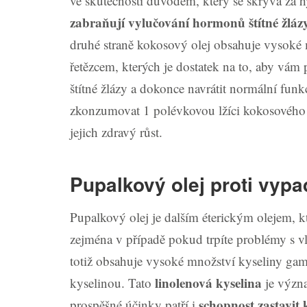
ve skutečnosti důvodem, který se skrývá za h
zabraňují vylučování hormonů štítné žlázy
druhé straně kokosový olej obsahuje vysoké
řetězcem, kterých je dostatek na to, aby v
štítné žlázy a dokonce navrátit normální funk
zkonzumovat 1 polévkovou lžíci kokosového 
jejich zdravý růst.
Pupalkový olej proti vypa
Pupalkový olej je dalším éterickým olejem, 
zejména v případě pokud trpíte problémy s vl
totiž obsahuje vysoké množství kyseliny gam
linolenová kyselina
kyselinou. Tato
je význa
schopnost zastavit
prospěšné účinky patří i