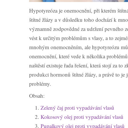
Hypotyreóza je onemocnění, při kterém štít
štítné žlázy a v důsledku toho dochází k m
významně zodpovědné za udržení pevného zd
vést k určitým problémům s vlasy, a to zejmén
mnohým onemocněním, ale hypotyreózu můžem
onemocnění, které vede k několika problémům 
naštěstí existuje řada řešení, která stojí za to
produkci hormonů štítné žlázy, a právě to je j
problémy.
Obsah:
Zelený čaj proti vypadávání vlasů
Kokosový olej proti vypadávání vlasů
Pupalkový olej proti vypadávání vlasů