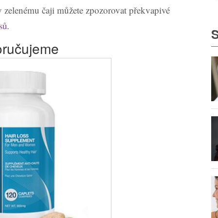
y zelenému čaji můžete zpozorovat překvapivé
sů
.
S
ručujeme