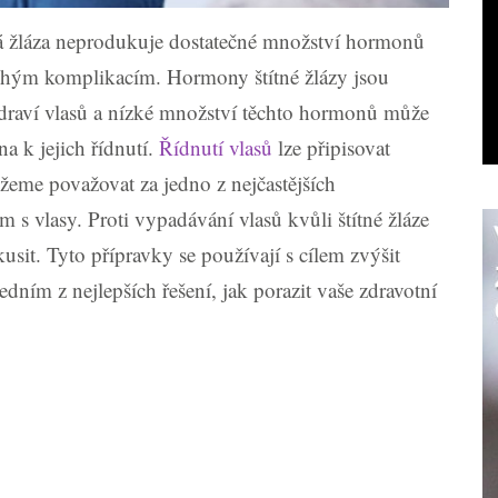
ná žláza neprodukuje dostatečné množství hormonů
nohým komplikacím. Hormony štítné žlázy jsou
raví vlasů a nízké množství těchto hormonů může
a k jejich řídnutí.
Řídnutí vlasů
lze připisovat
e považovat za jedno z nejčastějších
s vlasy. Proti vypadávání vlasů kvůli štítné žláze
 zkusit. Tyto přípravky se používají s cílem zvýšit
edním z nejlepších řešení, jak porazit vaše zdravotní