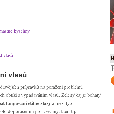
C
mastné kyseliny
t vlasů
ní vlasů
dravějších přípravků na poražení problémů
ch obtíží s vypadáváním vlasů. Zelený čaj je bohatý
šit
fungování
štítné žlázy
a mezi tyto
proto doporučením pro všechny, kteří trpí