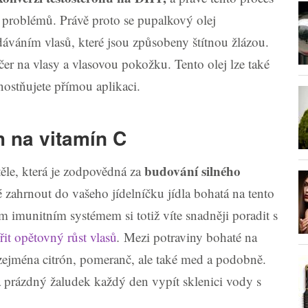
 problémů. Právě proto se pupalkový olej
áváním vlasů, které jsou způsobeny štítnou žlázou.
er na vlasy a vlasovou pokožku. Tento olej lze také
ostňujete přímou aplikaci.
 na vitamín C
budování silného
ěle, která je zodpovědná za
é zahrnout do vašeho jídelníčku jídla bohatá na tento
m imunitním systémem si totiž víte snadněji poradit s
it opětovný růst vlasů
.
Mezi potraviny bohaté na
 zejména citrón, pomeranč, ale také med a podobně.
na prázdný žaludek každý den vypít sklenici vody s