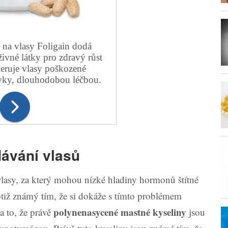
na vlasy Foligain dodá
ivné látky pro zdravý růst
eruje vlasy poškozené
vky, dlouhodobou léčbou.
dávání vlasů
lasy, za který mohou nízké hladiny hormonů štítné
totiž známý tím, že si dokáže s tímto problémem
polynenasycené mastné kyseliny
a to, že právě
jsou