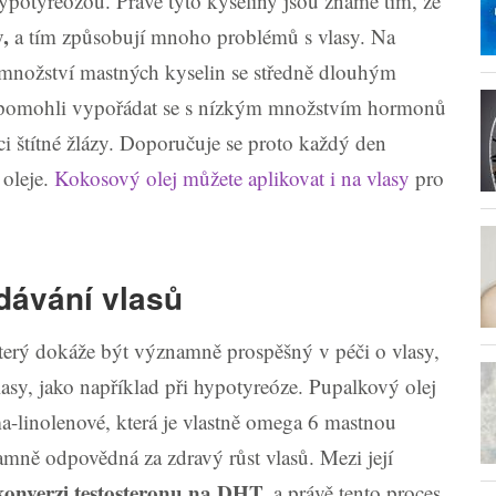
ypotyreózou. Právě tyto kyseliny jsou známé tím, že
,
a tím způsobují mnoho problémů s vlasy. Na
 množství mastných kyselin se středně dlouhým
ám pomohli vypořádat se s nízkým množstvím hormonů
ci štítné žlázy. Doporučuje se proto každý den
oleje.
Kokosový olej můžete aplikovat i na vlasy
pro
dávání vlasů
který dokáže být významně prospěšný v péči o vlasy,
asy, jako například při hypotyreóze. Pupalkový olej
a-linolenové, která je vlastně omega 6 mastnou
mně odpovědná za zdravý růst vlasů. Mezi její
 konverzi testosteronu na DHT,
a právě tento proces