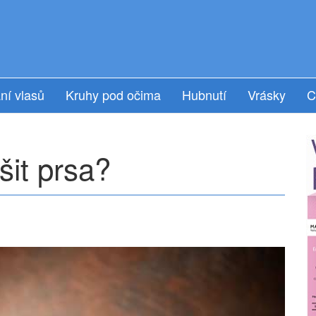
ní vlasů
Kruhy pod očima
Hubnutí
Vrásky
C
šit prsa?