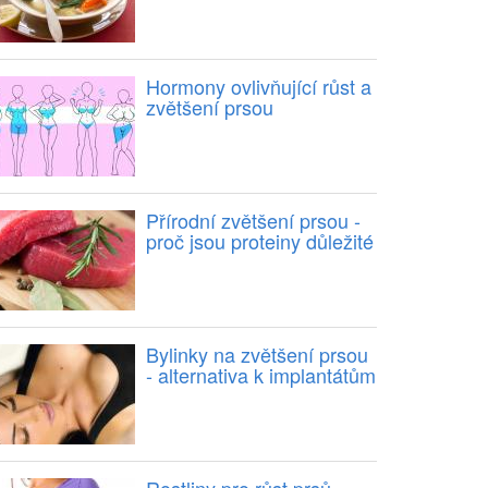
Hormony ovlivňující růst a
zvětšení prsou
Přírodní zvětšení prsou -
proč jsou proteiny důležité
Bylinky na zvětšení prsou
- alternativa k implantátům