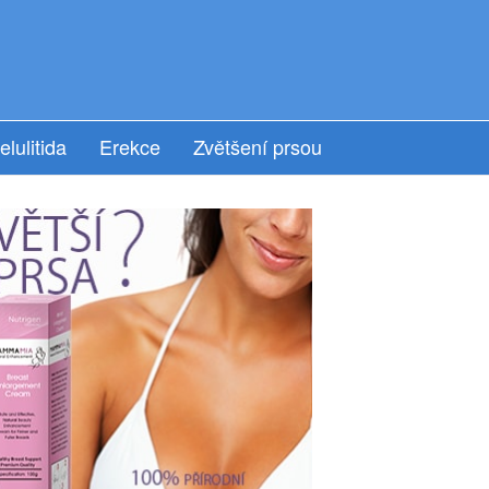
elulitida
Erekce
Zvětšení prsou