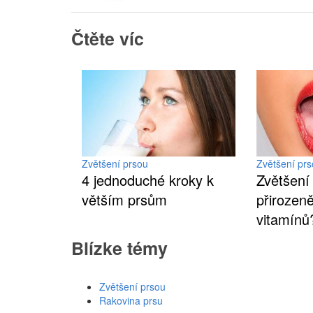
Čtěte víc
Zvětšení prsou
Zvětšení pr
4 jednoduché kroky k
Zvětšení
větším prsům
přirozen
vitamínů
Blízke témy
Zvětšení prsou
Rakovina prsu