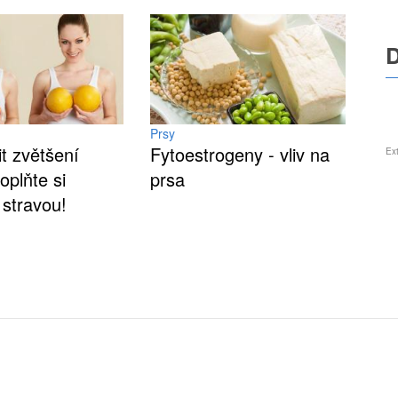
Prsy
it zvětšení
Fytoestrogeny - vliv na
Ex
oplňte si
prsa
 stravou!