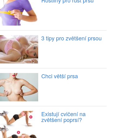
Rostliny pro růst prsů
3 tipy pro zvětšení prsou
Chci větší prsa
Existují cvičení na
zvětšení poprsí?