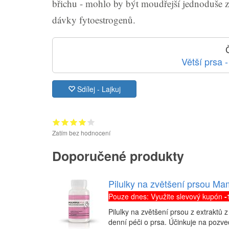
břichu - mohlo by být moudřejší jednoduše 
dávky fytoestrogenů.
Větší prsa -
Sdílej - Lajkuj
Zatím bez hodnocení
Doporučené produkty
Pilulky na zvětšení prsou 
Pouze dnes: Využite slevový kupón
-
Pilulky na zvětšení prsou z extraktů 
denní péči o prsa. Účinkuje na pozve