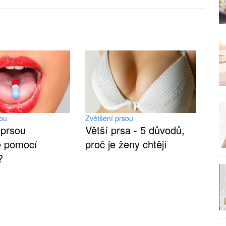
sou
Zvětšení prsou
 prsou
Větší prsa - 5 důvodů,
ě pomocí
proč je ženy chtějí
?