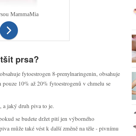
 prsou MammaMia
tšit prsa?
obsahuje fytoestrogen 8-prenylnaringenin, obsahuje
m pouze 10% až 20% fytoestrogenů v chmelu se
 a jaký druh piva to je.
pokud se budete držet pití jen výborného
iva může také vést k další změně na těle - pivnímu