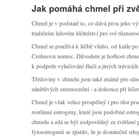
Jak pomáhá chmel při zv
Chmel je v podstatě to, co dává pivu jeho vý
tradičním lidovém léčitelství pro své různorod
Chmel se používá k léčbě všeho, od kašle po 
Crohnovu nemoc. Důvodem je hořkost chmele, 
k podpoře vylučování žluči a jiných trávicích 
Třísloviny v chmelu jsou také známé pro silné 
zánětlivých onemocnění - a dokonce při léčen
Chmel je však velice prospěšný i pro růst prs
rostlinné estrogeny, které jsou podobné estro
chmelu a zdá se být zodpovědný za zvětšení 
fytoestrogenů se zjistilo, že je dostatečně s