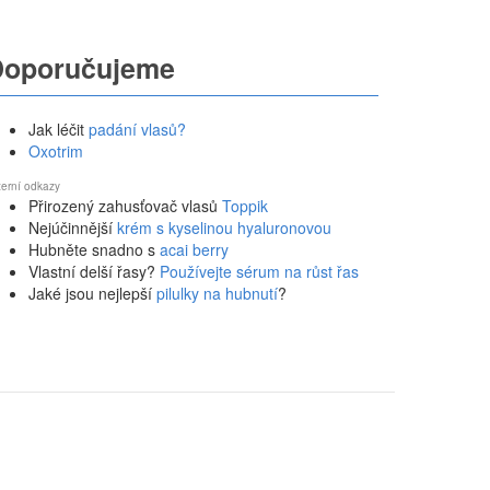
Doporučujeme
Jak léčit
padání vlasů?
Oxotrim
terní odkazy
Přirozený zahusťovač vlasů
Toppik
Nejúčinnější
krém s kyselinou hyaluronovou
Hubněte snadno s
acai berry
Vlastní delší řasy?
Používejte sérum na růst řas
Jaké jsou nejlepší
pilulky na hubnutí
?