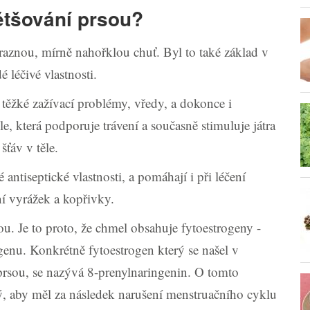
ětšování prsou?
raznou, mírně nahořklou chuť. Byl to také základ v
é léčivé vlastnosti.
těžké zažívací problémy, vředy, a dokonce i
která podporuje trávení a současně stimuluje játra
šťáv v těle.
antiseptické vlastnosti, a pomáhají i při léčení
í vyrážek a kopřivky.
ou. Je to proto, že chmel obsahuje fytoestrogeny -
genu. Konkrétně fytoestrogen který se našel v
prsou, se nazývá 8-prenylnaringenin. O tomto
ilný, aby měl za následek narušení menstruačního cyklu