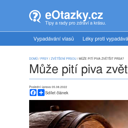
Skip
to
eOtazky.cz
main
content
Tipy a rady pro zdraví a krásu.
Vypadávání vlasů
Léky proti vypadává
DOMŮ
/
PRSY
/
ZVĚTŠENÍ PRSOU
/ MŮŽE PITÍ PIVA ZVĚTŠIT PRSA?
Může pití piva zvět
Poslední úprava 05.08.2022
Facebook
Share
Sdílet článek