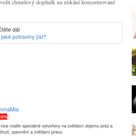
zvolit chmelový doplněk na získání koncentrované
Čtěte dál
 jaké potraviny jíst?
MammaMia
10%
z více rostlin speciálně vytvořeny na zvětšení objemu prsů a
dnutí, zpevnění a zvětšení prsou.