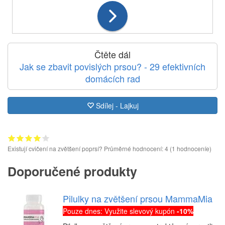
Čtěte dál
Jak se zbavit povislých prsou? - 29 efektivních
domácích rad
Sdílej - Lajkuj
Existují cvičení na zvětšení poprsí?
Průměrné hodnocení: 4
(
1
hodnoceníe)
Doporučené produkty
Pilulky na zvětšení prsou MammaMia
Pouze dnes: Využite slevový kupón
-10%