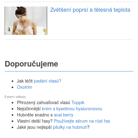
Zvětšení poprsí a tělesná teplota
Doporučujeme
Jak léčit
padání vlasů?
Oxotrim
Externí odkazy
Přirozený zahusťovač vlasů
Toppik
Nejúčinnější
krém s kyselinou hyaluronovou
Hubněte snadno s
acai berry
Vlastní delší řasy?
Používejte sérum na růst řas
Jaké jsou nejlepší
pilulky na hubnutí
?