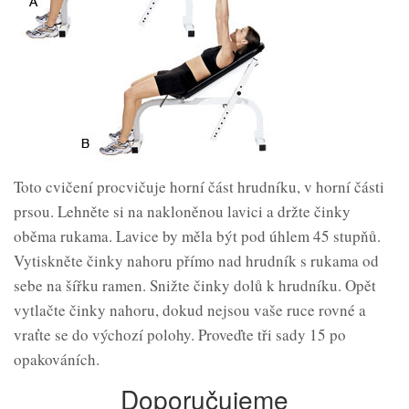
Toto cvičení procvičuje horní část hrudníku, v horní části
prsou. Lehněte si na nakloněnou lavici a držte činky
oběma rukama. Lavice by měla být pod úhlem 45 stupňů.
Vytiskněte činky nahoru přímo nad hrudník s rukama od
sebe na šířku ramen. Snižte činky dolů k hrudníku. Opět
vytlačte činky nahoru, dokud nejsou vaše ruce rovné a
vraťte se do výchozí polohy. Proveďte tři sady 15 po
opakováních.
Doporučujeme