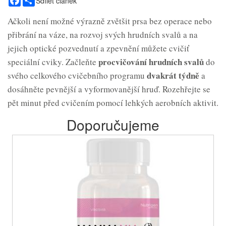
Sdílet článek
Ačkoli není možné výrazně zvětšit prsa bez operace nebo
přibrání na váze, na rozvoj svých hrudních svalů a na
jejich optické pozvednutí a zpevnění můžete cvičiť
procvičování hrudních svalů
speciální cviky. Začleňte
do
dvakrát týdně
svého celkového cvičebního programu
a
dosáhněte pevnější a vyformovanější hruď. Rozehřejte se
pět minut před cvičením pomocí lehkých aerobních aktivit.
Doporučujeme