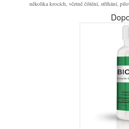
několika krocích, včetně čištění, stříhání, pilo
Dopo