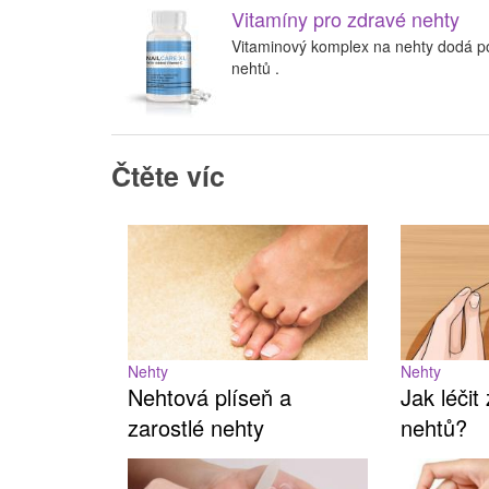
Vitamíny pro zdravé nehty
Vitaminový komplex na nehty dodá po
nehtů .
Čtěte víc
Nehty
Nehty
Nehtová plíseň a
Jak léčit
zarostlé nehty
nehtů?