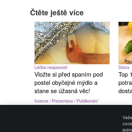
Čtěte ještě více
Léčba nespavosti
Detox
Vložte si před spaním pod
Top 
postel obyčejné mýdlo a
potra
stane se úžasná věc!
dost
Inzerce / Prezentace / Publikování
Ochrana osobních údajů
Vaše
cook
Cookies
jedn