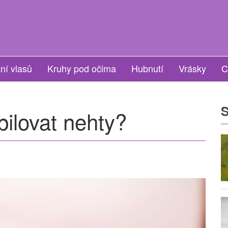
ní vlasů
Kruhy pod očima
Hubnutí
Vrásky
C
S
pilovat nehty?