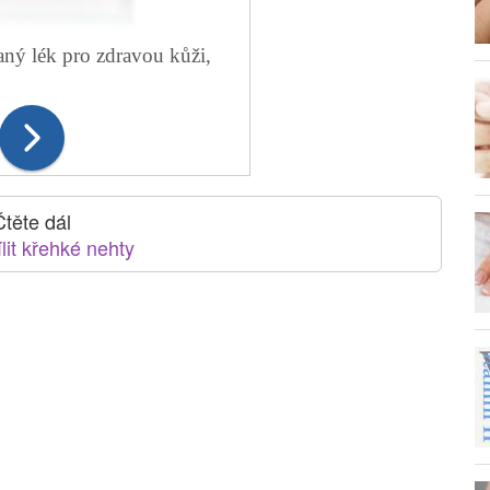
aný lék pro zdravou kůži,
Čtěte dál
lit křehké nehty