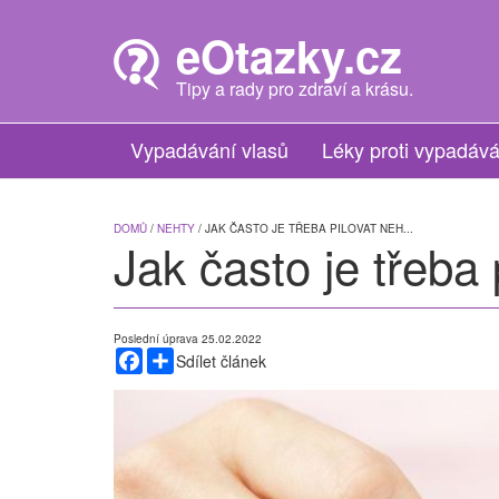
Skip
to
eOtazky.cz
main
content
Tipy a rady pro zdraví a krásu.
Vypadávání vlasů
Léky proti vypadává
DOMŮ
/
NEHTY
/ JAK ČASTO JE TŘEBA PILOVAT NEH...
Jak často je třeba 
Poslední úprava 25.02.2022
Facebook
Share
Sdílet článek