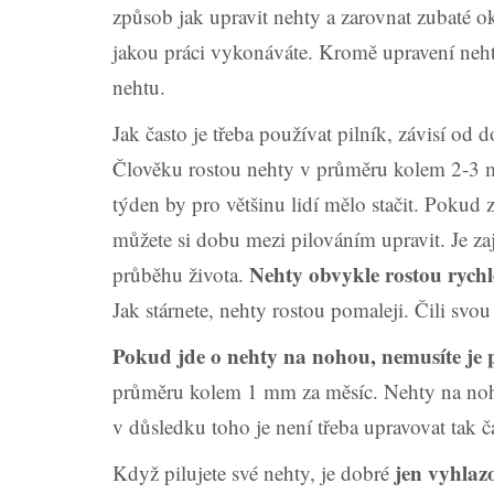
způsob jak upravit nehty a zarovnat zubaté 
jakou práci vykonáváte. Kromě upravení neht
nehtu.
Jak často je třeba používat pilník, závisí od
Člověku rostou nehty v průměru kolem 2-3 m
týden by pro většinu lidí mělo stačit. Pokud z
můžete si dobu mezi pilováním upravit. Je za
Nehty obvykle rostou rychl
průběhu života.
Jak stárnete, nehty rostou pomaleji. Čili svo
Pokud jde o nehty na nohou, nemusíte je p
průměru kolem 1 mm za měsíc. Nehty na noho
v důsledku toho je není třeba upravovat tak č
jen vyhlaz
Když pilujete své nehty, je dobré