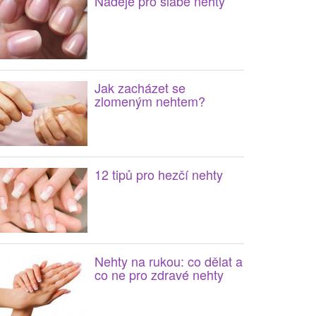
Naděje pro slabé nehty
Jak zacházet se
zlomeným nehtem?
12 tipů pro hezčí nehty
Nehty na rukou: co dělat a
co ne pro zdravé nehty