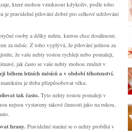
okraje, které mohou vzniknout kdykoliv, podle toho
u je pravidelné pilování dobré pro celkové udržování
 dotyčné osoby a délky nehtu, kterou chce dosáhnout.
m za měsíc. Z toho vyplývá, že pilování jednou za
jistíte, že vaše nehty rostou rychleji nebo pomaleji,
jímavé, jak často se vaše nehty mohou změnit v
eji během letních měsíců a v období těhotenství.
u manikúru je třeba přizpůsobovat věku.
ilovat tak často.
Tyto nehty rostou pomaleji v
u nejsou vystaveny takové činnosti jako na rukou,
asto.
ovat hrany.
Pravidelné starání se o nehty probíhá v