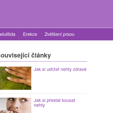
elulitida
Erekce
Zvětšení prsou
ouvisející články
Jak si udržet nehty zdravé
Jak si přestat kousat
nehty