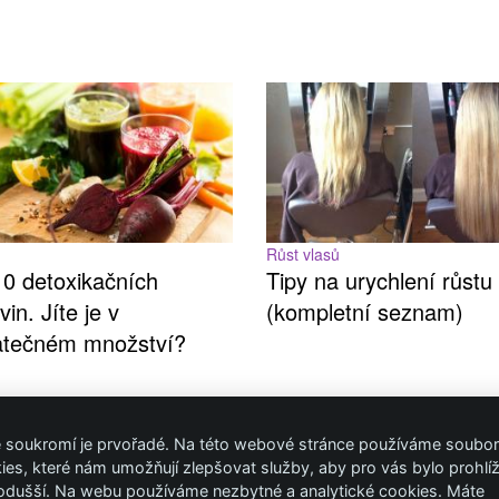
Růst vlasů
10 detoxikačních
Tipy na urychlení růstu
vin. Jíte je v
(kompletní seznam)
atečném množství?
 soukromí je prvořadé. Na této webové stránce používáme soubo
ies, které nám umožňují zlepšovat služby, aby pro vás bylo prohlíž
odušší. Na webu používáme nezbytné a analytické cookies. Máte