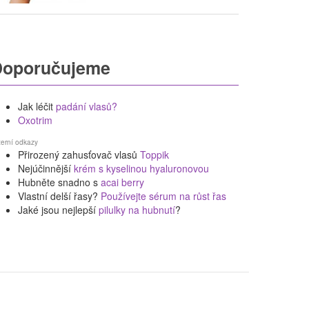
Doporučujeme
Jak léčit
padání vlasů?
Oxotrim
terní odkazy
Přirozený zahusťovač vlasů
Toppik
Nejúčinnější
krém s kyselinou hyaluronovou
Hubněte snadno s
acai berry
Vlastní delší řasy?
Používejte sérum na růst řas
Jaké jsou nejlepší
pilulky na hubnutí
?