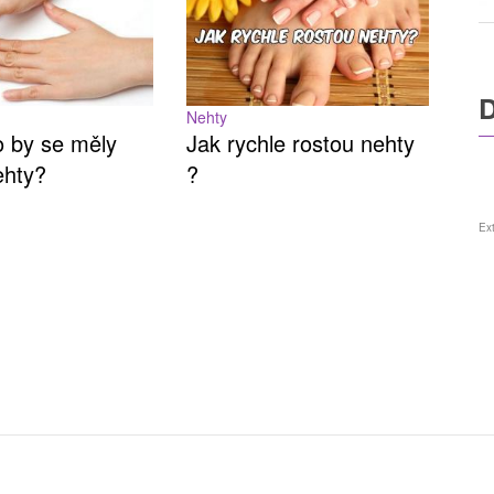
Nehty
o by se měly
Jak rychle rostou nehty
ehty?
?
Ex