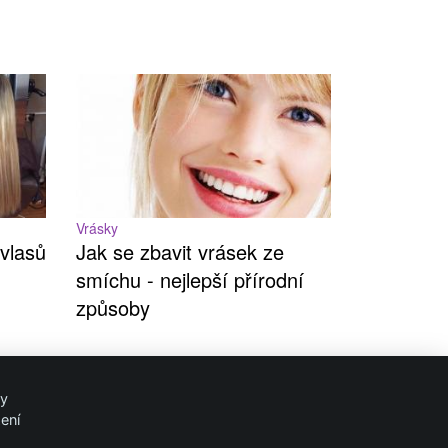
Vrásky
 vlasů
Jak se zbavit vrásek ze
smíchu - nejlepší přírodní
způsoby
ry
ení