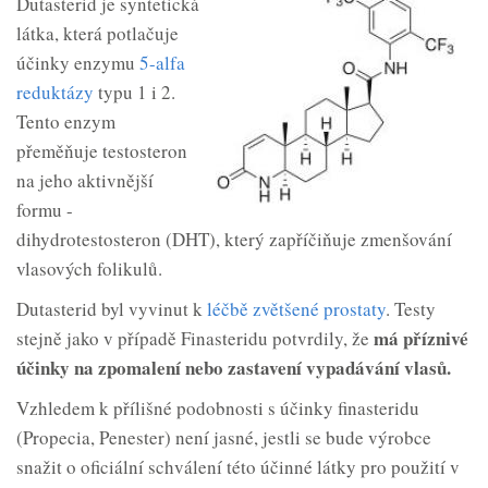
Dutasterid je syntetická
látka, která potlačuje
účinky enzymu
5-alfa
reduktázy
typu 1 i 2.
Tento enzym
přeměňuje testosteron
na jeho aktivnější
formu -
dihydrotestosteron (DHT), který zapříčiňuje zmenšování
vlasových folikulů.
Dutasterid byl vyvinut k
léčbě zvětšené prostaty
. Testy
má příznivé
stejně jako v případě Finasteridu potvrdily, že
účinky na zpomalení nebo zastavení vypadávání vlasů.
Vzhledem k přílišné podobnosti s účinky finasteridu
(Propecia, Penester) není jasné, jestli se bude výrobce
snažit o oficiální schválení této účinné látky pro použití v