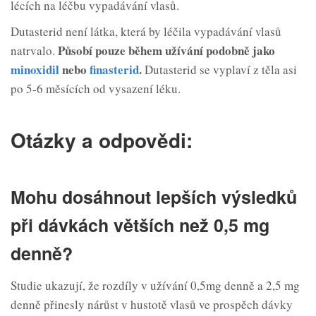
lécích na léčbu vypadávání vlasů.
Dutasterid není látka, která by léčila vypadávání vlasů
Působí pouze během užívání podobně jako
natrvalo.
minoxidil
nebo
finasterid
.
Dutasterid se vyplaví z těla asi
po 5-6 měsících od vysazení léku.
Otázky a odpovědi:
Mohu dosáhnout lepších výsledků
při dávkách větších než 0,5 mg
denně?
Studie ukazují, že rozdíly v užívání 0,5mg denně a 2,5 mg
denně přinesly nárůst v hustotě vlasů ve prospěch dávky