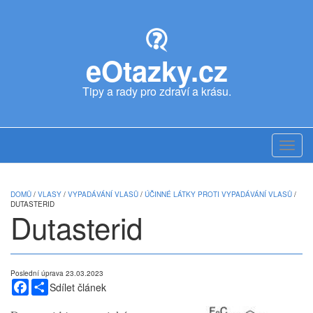
Skip
to
main
content
eOtazky.cz
Tipy a rady pro zdraví a krásu.
Toggl
navig
DOMŮ
/
VLASY
/
VYPADÁVÁNÍ VLASŮ
/
ÚČINNÉ LÁTKY PROTI VYPADÁVÁNÍ VLASŮ
/
DUTASTERID
Dutasterid
Poslední úprava 23.03.2023
Facebook
Share
Sdílet článek