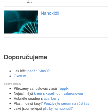
Nanoxidil
Doporučujeme
Jak léčit
padání vlasů?
Oxotrim
Externí odkazy
Přirozený zahusťovač vlasů
Toppik
Nejúčinnější
krém s kyselinou hyaluronovou
Hubněte snadno s
acai berry
Vlastní delší řasy?
Používejte sérum na růst řas
Jaké jsou nejlepší
pilulky na hubnutí
?