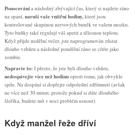
P
onocování
a následný zbývající čas, který si najdete ráno
naruší vaše vnitřní hodiny,
na spaní,
které jsou
kontrolované skupinou nervových buněk ve vašem mozku.
Tyto buňky také regulují váš apetit a tělesnou teplotu.
Když přijde nedělní večer, jste naprogramován zůstat
dlouho vzhůru a následné pondělní ráno se cítíte jako
zombie.
Napravte to:
I přesto, že jste byli dlouho vzhůru,
nedospáv
e
jte více než hodinu
oproti tomu, jak obvykle
spíte. Na dospání si dopřejte odpolední zdřímnutí (avšak
ne více než 30 minut, protože pokud si dáte dlouhého
šlofíka, budete mít v noci problém usnout).
Když manžel řeže dříví