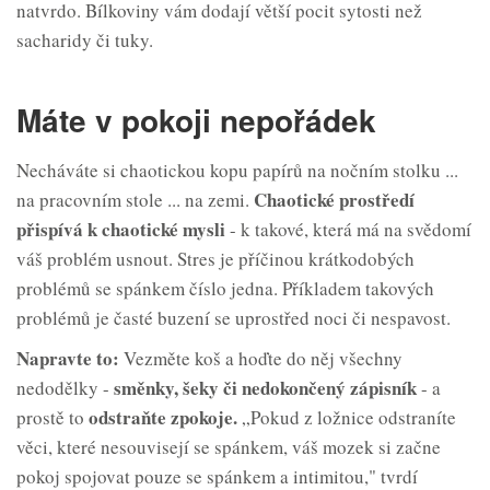
natvrdo. Bílkoviny vám dodají větší pocit sytosti než
sacharidy či tuky.
Máte v pokoji nepořádek
Necháváte si chaotickou kopu papírů na nočním stolku ...
Chaotické prostředí
na pracovním stole ... na zemi.
přispívá k
chaotické mysli
- k takové, která má na svědomí
váš problém usnout. Stres je příčinou krátkodobých
problémů se spánkem číslo jedna. Příkladem takových
problémů je časté buzení se uprostřed noci či nespavost.
Napravte to:
Vezměte koš a hoďte do něj všechny
směnky, šeky či nedokončený zápisník
nedodělky -
- a
odstraňte z
pokoje.
prostě to
„Pokud z ložnice odstraníte
věci, které nesouvisejí se spánkem, váš mozek si začne
pokoj spojovat pouze se spánkem a intimitou," tvrdí