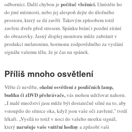
počítač v
ložnici.
odborníci. Další chybou je
Umístěte ho
do jiné místnosti, nebo jej alespoň dejte do úložného
prostoru, který se dá zavřít. Takovým způsobem totiž
zavřete dveře před stresem. Spánku brání i pozdní zírání
do obrazovky. Jasný displej monitoru může zabránit v
produkci melatoninu, hormonu zodpovědného za vyslání
signálu vašemu tělu, že je čas na spánek.
Příliš mnoho osvětlení
okolní osvětlení z
pouličních lamp,
Věřte či nevěřte,
budíku či z
DVD přehrávač
e
,
vás mohou udržovat nahoru.
„I malé množství jasu může být dostatečně silné na to, aby
vstoupilo do sítnice oka, když jsou vaše oči zavřené," tvrdí
lékaři. „Vysílá to totiž v noci do vašeho mozku signál,
narušuje vaše vnitřní hodiny
který
a způsobí vaši