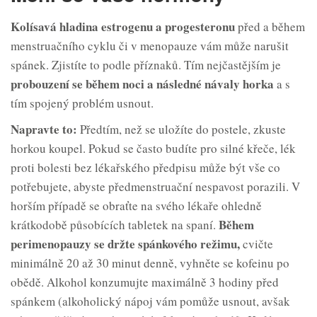
Kolísavá hladina estrogenu a
progesteronu
před a během
menstruačního cyklu či v menopauze vám může narušit
spánek. Zjistíte to podle příznaků. Tím nejčastějším je
probouzení se během noci a
následné návaly horka
a s
tím spojený problém usnout.
Napravte to:
Předtím, než se uložíte do postele, zkuste
horkou koupel. Pokud se často budíte pro silné křeče, lék
proti bolesti bez lékařského předpisu může být vše co
potřebujete, abyste předmenstruační nespavost porazili. V
horším případě se obraťte na svého lékaře ohledně
Během
krátkodobě působících tabletek na spaní.
perimenopauzy se držte spánkového režimu,
cvičte
minimálně 20 až 30 minut denně, vyhněte se kofeinu po
obědě. Alkohol konzumujte maximálně 3 hodiny před
spánkem (alkoholický nápoj vám pomůže usnout, avšak