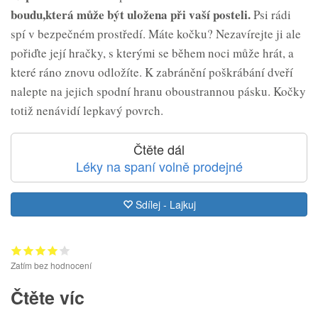
boud
u,
která může být uložena při vaší posteli.
Psi rádi
spí v bezpečném prostředí. Máte kočku? Nezavírejte ji ale
pořiďte její hračky, s kterými se během noci může hrát, a
které ráno znovu odložíte. K zabránění poškrábání dveří
nalepte na jejich spodní hranu oboustrannou pásku. Kočky
totiž nenávidí lepkavý povrch.
Čtěte dál
Léky na spaní volně prodejné
Sdílej - Lajkuj
Zatím bez hodnocení
Čtěte víc