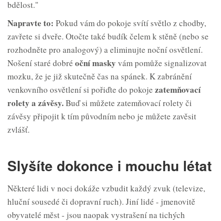
bdělost."
Napravte to:
Pokud vám do pokoje svítí světlo z chodby,
zavřete si dveře. Otočte také budík čelem k stěně (nebo se
rozhodněte pro analogový) a eliminujte noční osvětlení.
oční masky
Nošení staré dobré
vám pomůže signalizovat
mozku, že je již skutečně čas na spánek. K zabránění
zatemňovací
venkovního osvětlení si pořiďte do pokoje
rolety a
závěsy.
Buď si můžete zatemňovací rolety či
závěsy připojit k tím původním nebo je můžete zavěsit
zvlášť.
Slyšíte dokonce i mouchu létat
Některé lidi v noci dokáže vzbudit každý zvuk (televize,
hluční sousedé či dopravní ruch). Jiní lidé - jmenovitě
obyvatelé měst - jsou naopak vystrašení na tichých