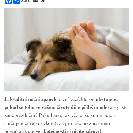
Sdílet článek
kvalitní noční spánek
obětujete,
Je
první věcí, kterou
pokud se toho ve vašem životě děje příliš mnoho
a vy jste
zaneprázdněni? Pokud ano, tak vězte, že si tím nejen
snižujete zítřejší výkon (což pro nikoho z nás není
v
e
skutečnosti si ničíte zdraví!
novinkou), ale