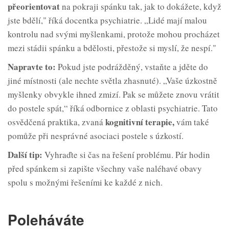
přeorientovat
na pokraji spánku tak, jak to dokážete, když
jste bdělí," říká docentka psychiatrie. „Lidé mají malou
kontrolu nad svými myšlenkami, protože mohou procházet
mezi stádii spánku a bdělosti, přestože si myslí, že nespí."
Napravte to:
Pokud jste podrážděný, vstaňte a jděte do
jiné místnosti (ale nechte světla zhasnuté). „Vaše úzkostně
myšlenky obvykle ihned zmizí. Pak se můžete znovu vrátit
do postele spát,“ říká odbornice z oblasti psychiatrie. Tato
kognitivní terapie,
osvědčená praktika, zvaná
vám také
pomůže při nesprávné asociaci postele s úzkostí.
Další tip:
Vyhraďte si čas na řešení problému. Pár hodin
před spánkem si zapište všechny vaše naléhavé obavy
spolu s možnými řešeními ke každé z nich.
Poleháváte