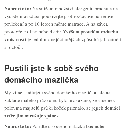
Napravte to:
Na snížení množství alergenů, prachu a na
vyčištění ovzduší, používejte protiroztočové bariérové
povlečení a po 10 letech měňte matrace. A na závěr,
Zvýšení proudění vzduchu
pootevřete okno nebo dveře.
v
místnosti
je jedním z nejúčinnějších způsobů jak zatočit
s roztoči.
Pustili jste k sobě svého
domácího mazlíčka
My víme - milujete svého domácího mazlíčka, ale na
základě malého průzkumu bylo prokázáno, že více než
domácí
polovina majitelů psů či koček přiznalo, že jejich
zvíře
jim narušuje spánek.
Napravte to:
box
nebo
Pořiďte pro svého miláčka