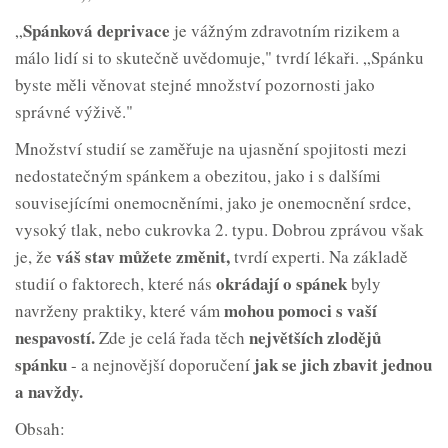
Spánková deprivace
„
je vážným zdravotním rizikem a
málo lidí si to skutečně uvědomuje," tvrdí lékaři. „Spánku
byste měli věnovat stejné množství pozornosti jako
správné výživě."
Množství studií se zaměřuje na ujasnění spojitosti mezi
nedostatečným spánkem a obezitou, jako i s dalšími
souvisejícími onemocněními, jako je onemocnění srdce,
vysoký tlak, nebo cukrovka 2. typu. Dobrou zprávou však
váš stav můžete změnit,
je, že
tvrdí experti. Na základě
okrádají o
spánek
studií o faktorech, které nás
byly
mohou pomoci s
vaší
navrženy praktiky, které vám
nespavostí.
největších zlodějů
Zde je celá řada těch
spánku
jak se jich zbavit jednou
- a nejnovější doporučení
a
navždy.
Obsah: