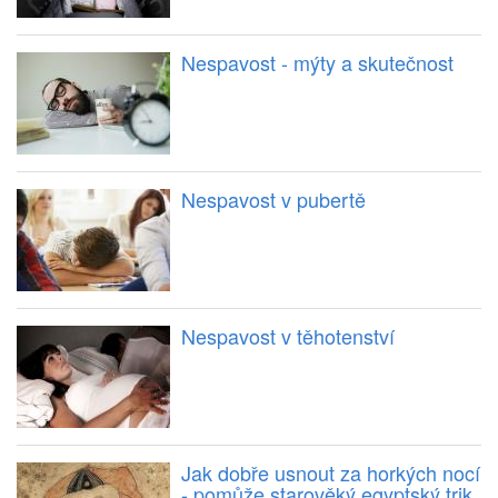
Nespavost - mýty a skutečnost
Nespavost v pubertě
Nespavost v těhotenství
Jak dobře usnout za horkých nocí
- pomůže starověký egyptský trik