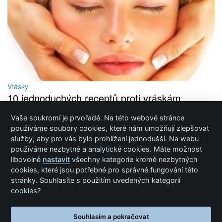
Vrásky
10 jednoduchých receptů proti vráskám
Vaše soukromí je prvořadé. Na této webové stránce
Inzerce / Prezentace / Publikování
používáme soubory cookies, které nám umožňují zlepšovat
služby, aby pro vás bylo prohlížení jednodušší. Na webu
Ochrana osobních údajů
používáme nezbytné a analytické cookies. Máte možnost
Cookies
libovolně
nastavit
všechny kategorie kromě nezbytných
cookies, které jsou potřebné pro správné fungování této
stránky. Souhlasíte s použitím uvedených kategorií
cookies?
Cookie nastavení
Informace na této stránce nejsou určeny jako náhrada za specializovanou lékařskou péči.
Souhlasím a pokračovat
Více informací zde
.