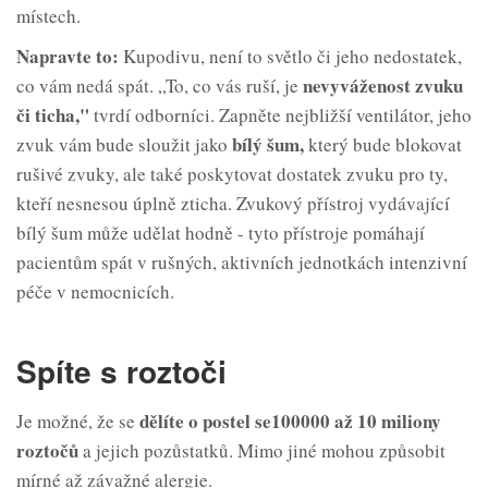
místech.
Napravte to:
Kupodivu, není to světlo či jeho nedostatek,
nevyváženost zvuku
co vám nedá spát. „To, co vás ruší, je
či ticha,"
tvrdí odborníci. Zapněte nejbližší ventilátor, jeho
bílý šum,
zvuk vám bude sloužit jako
který bude blokovat
rušivé zvuky, ale také poskytovat dostatek zvuku pro ty,
kteří nesnesou úplně zticha. Zvukový přístroj vydávající
bílý šum může udělat hodně - tyto přístroje pomáhají
pacientům spát v rušných, aktivních jednotkách intenzivní
péče v nemocnicích.
Spíte s roztoči
dělíte o
postel se
100
000 až 10 miliony
Je možné, že se
roztočů
a jejich pozůstatků. Mimo jiné mohou způsobit
mírné až závažné alergie.