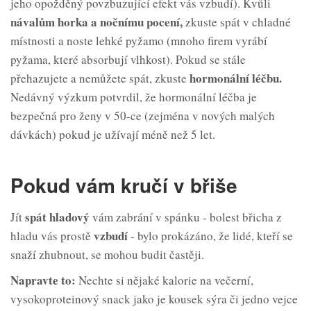
jeho opožděný povzbuzující efekt vás vzbudí). Kvůli
nával
ům
horka a
noční
mu
pocení,
zkuste spát v chladné
místnosti a noste lehké pyžamo (mnoho firem vyrábí
pyžama, které absorbují vlhkost). Pokud se stále
hormonální léčbu.
přehazujete a nemůžete spát, zkuste
Nedávný výzkum potvrdil, že hormonální léčba je
bezpečná pro ženy v 50-ce (zejména v nových malých
dávkách) pokud je užívají méně než 5 let.
Pokud vám kručí v břiše
spát hladový
Jít
vám zabrání v spánku - bolest břicha z
vzbudí
hladu vás prostě
- bylo prokázáno, že lidé, kteří se
snaží zhubnout, se mohou budit častěji.
Napravte to:
Nechte si nějaké kalorie na večerní,
vysokoproteinový snack jako je kousek sýra či jedno vejce