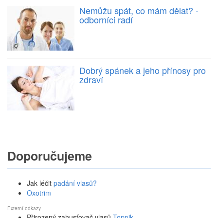
Nemůžu spát, co mám dělat? -
odborníci radí
Dobrý spánek a jeho přínosy pro
zdraví
Doporučujeme
Jak léčit
padání vlasů?
Oxotrim
Externí odkazy
Přirozený zahusťovač vlasů
Toppik