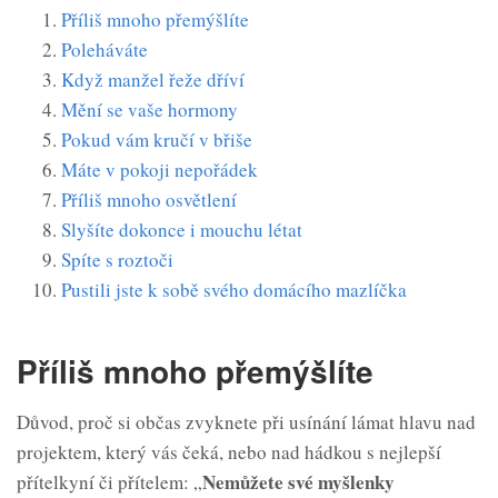
Příliš mnoho přemýšlíte
Poleháváte
Když manžel řeže dříví
Mění se vaše hormony
Pokud vám kručí v břiše
Máte v pokoji nepořádek
Příliš mnoho osvětlení
Slyšíte dokonce i mouchu létat
Spíte s roztoči
Pustili jste k sobě svého domácího mazlíčka
Příliš mnoho přemýšlíte
Důvod, proč si občas zvyknete při usínání lámat hlavu nad
projektem, který vás čeká, nebo nad hádkou s nejlepší
Nemůžete své myšlenky
přítelkyní či přítelem: „