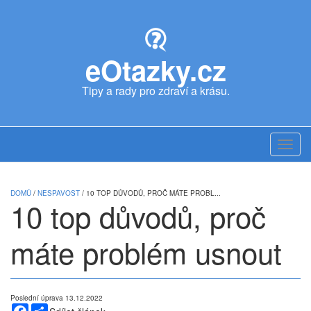
Skip
to
main
content
eOtazky.cz
Tipy a rady pro zdraví a krásu.
Toggl
navig
DOMŮ
/
NESPAVOST
/ 10 TOP DŮVODŮ, PROČ MÁTE PROBL...
10 top důvodů, proč
máte problém usnout
Poslední úprava 13.12.2022
Facebook
Share