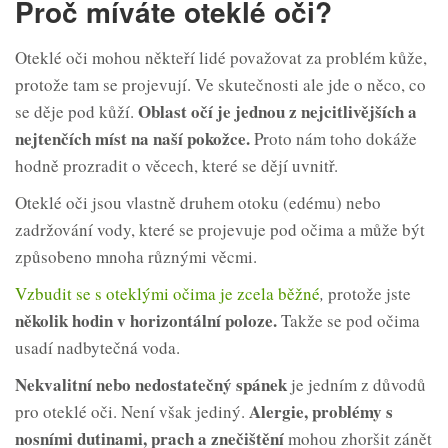
Proč míváte oteklé oči?
Oteklé oči mohou někteří lidé považovat za problém kůže,
protože tam se projevují. Ve skutečnosti ale jde o něco, co
Oblast očí je jednou z nejcitlivějších a
se děje pod kůží.
nejtenčích míst na naší pokožce.
Proto nám toho dokáže
hodně prozradit o věcech, které se dějí uvnitř.
Oteklé oči jsou vlastně druhem otoku (edému) nebo
zadržování vody, které se projevuje pod očima a může být
způsobeno mnoha různými věcmi.
Vzbudit se s oteklými očima je zcela běžné
,
protože jste
několik hodin v horizontální poloze.
Takže se pod očima
usadí nadbytečná voda.
Nekvalitní nebo nedostatečný spánek
je jedním z důvodů
Alergie, problémy s
pro oteklé oči. Není však jediný.
nosními dutinami, prach a znečištění
mohou zhoršit zánět