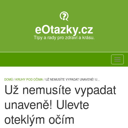
Skip
to
main
content
eOtazky.cz
Tipy a rady pro zdraví a krásu.
Toggl
navig
DOMŮ
/
KRUHY POD OČIMA
/ UŽ NEMUSÍTE VYPADAT UNAVENĚ! U...
Už nemusíte vypadat
unaveně! Ulevte
oteklým očím