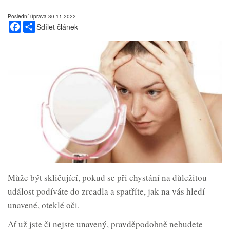
Poslední úprava 30.11.2022
Facebook
Share
Sdílet článek
Může být skličující, pokud se při chystání na důležitou
událost podíváte do zrcadla a spatříte, jak na vás hledí
unavené, oteklé oči.
Ať už jste či nejste unavený, pravděpodobně nebudete