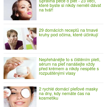
Správná péče o pleť - 23 věcí,
které byste si nikdy neměli dávat
na tvář!
29 domácích receptů na tmavé
kruhy pod očima, které účinkují
Nepřehánějte to s čištěním pleti,
sérum na pleť nanášejte vždy
před krémem a nikdy nespěte s
rozpuštěnými vlasy
2 rychlé domácí pleťové masky
na dny, kdy nemáte čas na
kosmetiku