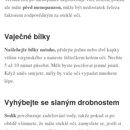
před menopauzou,
ale máte
může být nedostatek železa
faktorem zodpovědným za oteklé oči.
Vaječné bílky
Našlehejte bílk
y
natuho
,
přidejte jednu nebo dvě kapky
vilínu virginského a naneste štětečkem kolem očí. Nechte
5 až 10 minut působit. Měli byste pociťovat jemné pnutí.
Když směs smyjete, měly by vaše oči vypadat mnohem
lépe.
Vyhýbejte se slaným drobnostem
Sodík
povzbuzuje zadržování vody, takže pokud si po
obědě všimnete, že máte oteklé oči, zamyslete se, jestli si