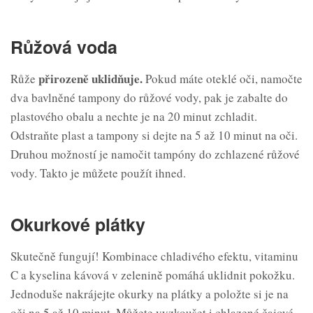
Růžová voda
přirozeně uklidňuje.
Růže
Pokud máte oteklé oči, namočte
dva bavlněné tampony do růžové vody, pak je zabalte do
plastového obalu a nechte je na 20 minut zchladit.
Odstraňte plast a tampony si dejte na 5 až 10 minut na oči.
Druhou možností je namočit tampóny do zchlazené růžové
vody. Takto je můžete použít ihned.
Okurkové plátky
Skutečně fungují! Kombinace chladivého efektu, vitaminu
C a kyselina kávová v zelenině pomáhá uklidnit pokožku.
Jednoduše nakrájejte okurky na plátky a položte si je na
oči na 5 až 10 minut. Můžete vyzkoušet i chlazené čajové