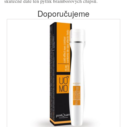
skutečně dáte ten pytlík bramborových chipsů.
Doporučujeme