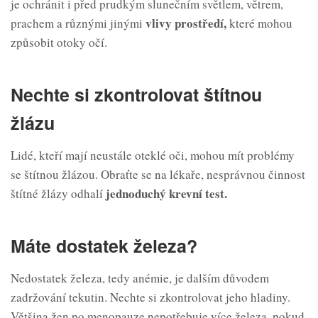
je ochránit i před prudkým slunečním světlem, větrem,
vlivy prostředí,
prachem a různými jinými
které mohou
způsobit otoky očí.
Nechte si zkontrolovat štítnou
žlázu
Lidé, kteří mají neustále oteklé oči, mohou mít problémy
se štítnou žlázou. Obraťte se na lékaře, nesprávnou činnost
jednoduchý krevní test.
štítné žlázy odhalí
Máte dostatek železa?
Nedostatek železa, tedy anémie, je dalším důvodem
zadržování tekutin. Nechte si zkontrolovat jeho hladiny.
Většina žen po menopauze nepotřebuje více železa, pokud