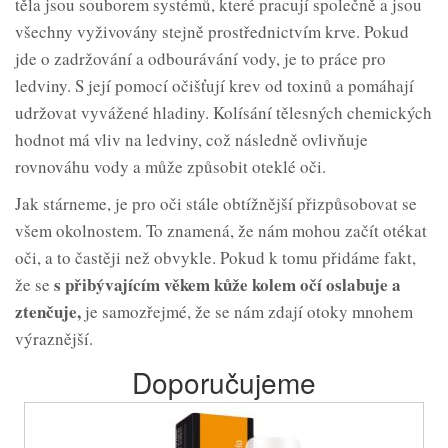
těla jsou souborem systémů, které pracují společně a jsou
všechny vyživovány stejně prostřednictvím krve. Pokud
jde o zadržování a odbourávání vody, je to práce pro
ledviny. S její pomocí očišťují krev od toxinů a pomáhají
udržovat vyvážené hladiny. Kolísání tělesných chemických
hodnot má vliv na ledviny, což následně ovlivňuje
rovnováhu vody a může způsobit oteklé oči.
Jak stárneme, je pro oči stále obtížnější přizpůsobovat se
všem okolnostem. To znamená, že nám mohou začít otékat
oči, a to častěji než obvykle. Pokud k tomu přidáme fakt,
s přibývajícím věkem kůže kolem očí oslabuje a
že se
ztenčuje,
je samozřejmé, že se nám zdají otoky mnohem
výraznější.
Doporučujeme