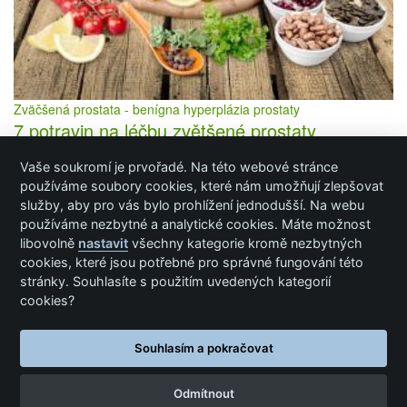
Zväčšená prostata - benígna hyperplázia prostaty
7 potravin na léčbu zvětšené prostaty
Vaše soukromí je prvořadé. Na této webové stránce
Inzerce / Prezentace / Publikování
používáme soubory cookies, které nám umožňují zlepšovat
služby, aby pro vás bylo prohlížení jednodušší. Na webu
Ochrana osobních údajů
používáme nezbytné a analytické cookies. Máte možnost
Cookies
libovolně
nastavit
všechny kategorie kromě nezbytných
cookies, které jsou potřebné pro správné fungování této
stránky. Souhlasíte s použitím uvedených kategorií
cookies?
Cookie nastavení
Informace na této stránce nejsou určeny jako náhrada za specializovanou lékařskou péči.
Souhlasím a pokračovat
Více informací zde
.
Kontakt: eotazky(zavináč)eotazky(bodka)cz
Odmítnout
© 2019 eotazky.cz