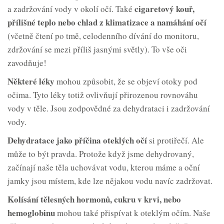
cigaretový kouř,
a zadržování vody v okolí očí. Také
přílišné teplo nebo chlad z klimatizace a namáhání očí
(včetně čtení po tmě, celodenního dívání do monitoru,
zdržování se mezi příliš jasnými světly). To vše oči
zavodňuje!
Některé léky
mohou způsobit, že se objeví otoky pod
očima. Tyto léky totiž ovlivňují přirozenou rovnováhu
vody v těle. Jsou zodpovědné za dehydrataci i zadržování
vody.
Dehydratace jako příčina oteklých očí
si protiřečí. Ale
může to být pravda. Protože když jsme dehydrovaný,
začínají naše těla uchovávat vodu, kterou máme a oční
jamky jsou místem, kde lze nějakou vodu navíc zadržovat.
Kolísání tělesných hormonů, cukru v krvi, nebo
hemoglobinu
mohou také přispívat k oteklým očím. Naše