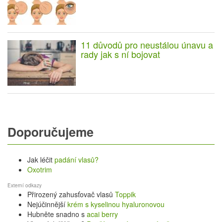
11 důvodů pro neustálou únavu a
rady jak s ní bojovat
Doporučujeme
Jak léčit
padání vlasů?
Oxotrim
Externí odkazy
Přirozený zahusťovač vlasů
Toppik
Nejúčinnější
krém s kyselinou hyaluronovou
Hubněte snadno s
acai berry