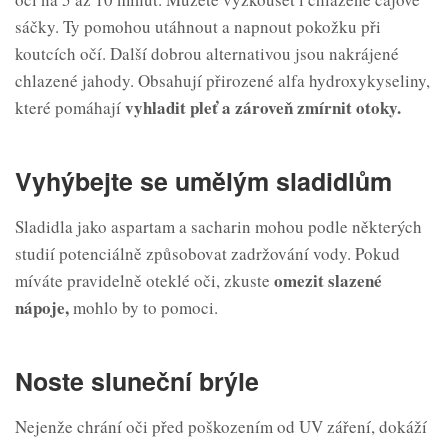
sáčky. Ty pomohou utáhnout a napnout pokožku při
koutcích očí. Další dobrou alternativou jsou nakrájené
chlazené jahody. Obsahují přirozené alfa hydroxykyseliny,
vyhladit pleť a zároveň zmírnit otoky.
které pomáhají
Vyhýbejte se umělým sladidlům
Sladidla jako aspartam a sacharin mohou podle některých
studií potenciálně způsobovat zadržování vody. Pokud
omezit slazené
míváte pravidelně oteklé oči, zkuste
nápoje,
mohlo by to pomoci.
Noste sluneční brýle
Nejenže chrání oči před poškozením od UV záření, dokáží