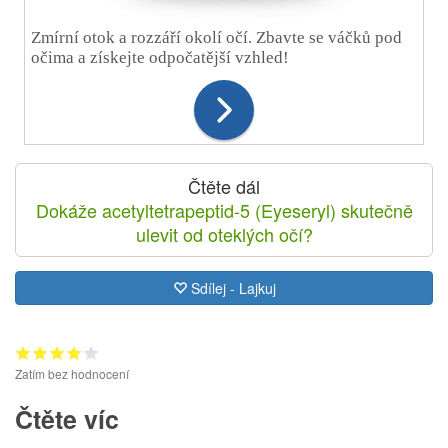
Zmírní otok a rozzáří okolí očí. Zbavte se váčků pod
očima a získejte odpočatější vzhled!
Čtěte dál
Dokáže acetyltetrapeptid-5 (Eyeseryl) skutečně
ulevit od oteklých očí?
Sdílej - Lajkuj
Zatím bez hodnocení
Čtěte víc