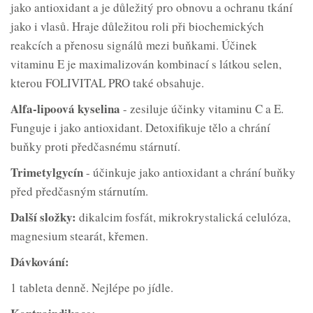
jako antioxidant a je důležitý pro obnovu a ochranu tkání
jako i vlasů. Hraje důležitou roli při biochemických
reakcích a přenosu signálů mezi buňkami. Účinek
vitaminu E je maximalizován kombinací s látkou selen,
kterou FOLIVITAL PRO také obsahuje.
Alfa-lipoová kyselina
- zesiluje účinky vitaminu C a E.
Funguje i jako antioxidant. Detoxifikuje tělo a chrání
buňky proti předčasnému stárnutí.
Trimetylgycín
- účinkuje jako antioxidant a chrání buňky
před předčasným stárnutím.
Další složky:
dikalcim fosfát, mikrokrystalická celulóza,
magnesium stearát, křemen.
Dávkování:
1 tableta denně. Nejlépe po jídle.