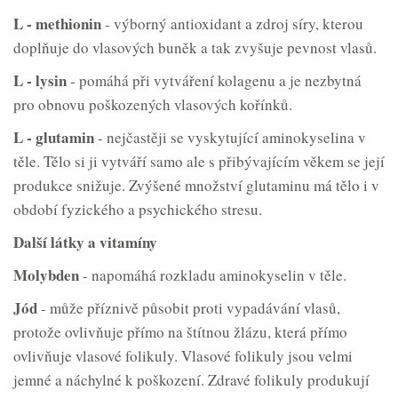
L - methionin
- výborný antioxidant a zdroj síry, kterou
doplňuje do vlasových buněk a tak zvyšuje pevnost vlasů.
L - lysin
- pomáhá při vytváření kolagenu a je nezbytná
pro obnovu poškozených vlasových kořínků.
L - glutamin
- nejčastěji se vyskytující aminokyselina v
těle. Tělo si ji vytváří samo ale s přibývajícím věkem se její
produkce snižuje. Zvýšené množství glutaminu má tělo i v
období fyzického a psychického stresu.
Další látky a vitamíny
Molybden
- napomáhá rozkladu aminokyselin v těle.
Jód
- může příznivě působit proti vypadávání vlasů,
protože ovlivňuje přímo na štítnou žlázu, která přímo
ovlivňuje vlasové folikuly. Vlasové folikuly jsou velmi
jemné a náchylné k poškození. Zdravé folikuly produkují