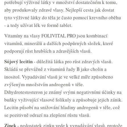
potřebují výživné látky v množství dostatečném k tomu,
aby produkovaly zdravé vlasy. Nejlepší cesta jak dostat
tyto výživné látky do těla je často pomocí krevního oběhu
- a tedy užívat lék ve formě tablet.
Vitamíny na vlasy FOLIVITAL PRO jsou kombinací
vitamínů, minerálů a dalších podpůrných složek, které
podporují růst hrubších a zdravějších vlasů.
Sójový lecitin
- důležitá látka pro růst zdravých vlasů.
Skládá se převážně z vitaminů řady B jako cholin a
inositol. Vypadávání vlasů je ve velké míře způsobeno
zvýšeným množstvím androgenů v těle.
Dihydrotestosteron je známý svými negativními účinky na
buňky vyživující vlasové folikuly a způsobuje jejich zánik.
Lecitin působí na snižování hladiny androgenů v těle, což
se pozitivně odrazí na zlepšení růstu vlasů.
Zinek
- nedostatek zinku vede k vypadávání vlasů, protože