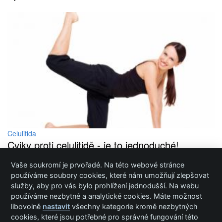
Celulitida
Cviky proti celulitidě - je to jednoduché!
Vaše soukromí je prvořadé. Na této webové stránce
Inzerce / Prezentace / Publikování
používáme soubory cookies, které nám umožňují zlepšovat
služby, aby pro vás bylo prohlížení jednodušší. Na webu
Ochrana osobních údajů
používáme nezbytné a analytické cookies. Máte možnost
Cookies
libovolně
nastavit
všechny kategorie kromě nezbytných
cookies, které jsou potřebné pro správné fungování této