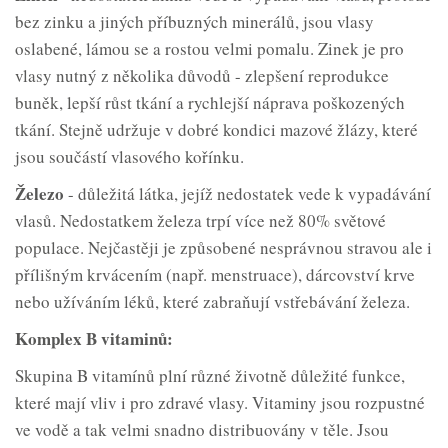
bez zinku a jiných příbuzných minerálů, jsou vlasy
oslabené, lámou se a rostou velmi pomalu. Zinek je pro
vlasy nutný z několika důvodů - zlepšení reprodukce
buněk, lepší růst tkání a rychlejší náprava poškozených
tkání. Stejně udržuje v dobré kondici mazové žlázy, které
jsou součástí vlasového kořínku.
Železo
- důležitá látka, jejíž nedostatek vede k vypadávání
vlasů. Nedostatkem železa trpí více než 80% světové
populace. Nejčastěji je způsobené nesprávnou stravou ale i
přílišným krvácením (např. menstruace), dárcovství krve
nebo užíváním léků, které zabraňují vstřebávání železa.
Komplex B vitaminů:
Skupina B vitamínů plní různé životně důležité funkce,
které mají vliv i pro zdravé vlasy. Vitaminy jsou rozpustné
ve vodě a tak velmi snadno distribuovány v těle. Jsou