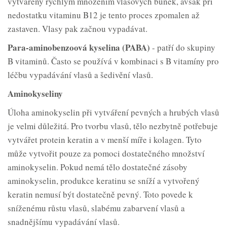
vytvářeny rychlým množením vlasových buněk, avšak při
nedostatku vitaminu B12 je tento proces zpomalen až
zastaven. Vlasy pak začnou vypadávat.
Para-aminobenzoová kyselina (PABA)
- patří do skupiny
B vitaminů. Často se používá v kombinaci s B vitamíny pro
léčbu vypadávání vlasů a šedivění vlasů.
Aminokyseliny
Úloha aminokyselin při vytváření pevných a hrubých vlasů
je velmi důležitá. Pro tvorbu vlasů, tělo nezbytně potřebuje
vytvářet protein keratin a v menší míře i kolagen. Tyto
může vytvořit pouze za pomoci dostatečného množství
aminokyselin. Pokud nemá tělo dostatečné zásoby
aminokyselin, produkce keratinu se sníží a vytvořený
keratin nemusí být dostatečně pevný. Toto povede k
sníženému růstu vlasů, slabému zabarvení vlasů a
snadnějšímu vypadávání vlasů.