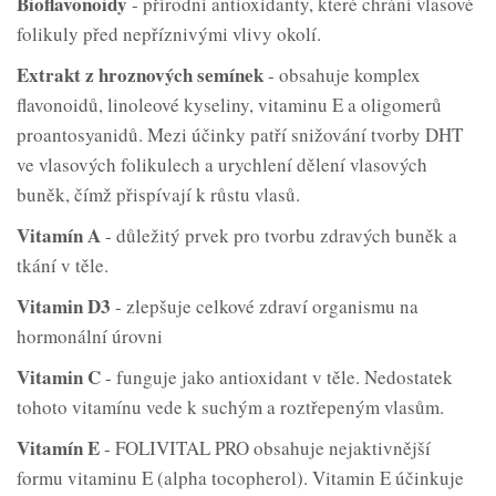
Bioflavonoidy
- přírodní antioxidanty, které chrání vlasové
folikuly před nepříznivými vlivy okolí.
Extrakt z hroznových semínek
- obsahuje komplex
flavonoidů, linoleové kyseliny, vitaminu E a oligomerů
proantosyanidů. Mezi účinky patří snižování tvorby DHT
ve vlasových folikulech a urychlení dělení vlasových
buněk, čímž přispívají k růstu vlasů.
Vitamín A
- důležitý prvek pro tvorbu zdravých buněk a
tkání v těle.
Vitamin D3
- zlepšuje celkové zdraví organismu na
hormonální úrovni
Vitamin C
- funguje jako antioxidant v těle. Nedostatek
tohoto vitamínu vede k suchým a roztřepeným vlasům.
Vitamín E
- FOLIVITAL PRO obsahuje nejaktivnější
formu vitaminu E (alpha tocopherol). Vitamin E účinkuje