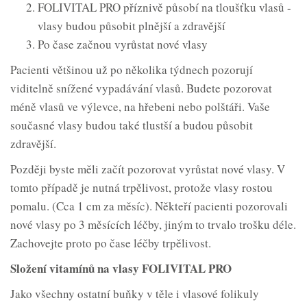
FOLIVITAL PRO příznivě působí na tloušťku vlasů -
vlasy budou působit plnější a zdravější
Po čase začnou vyrůstat nové vlasy
Pacienti většinou už po několika týdnech pozorují
viditelně snížené vypadávání vlasů. Budete pozorovat
méně vlasů ve výlevce, na hřebeni nebo polštáři. Vaše
současné vlasy budou také tlustší a budou působit
zdravější.
Později byste měli začít pozorovat vyrůstat nové vlasy. V
tomto případě je nutná trpělivost, protože vlasy rostou
pomalu. (Cca 1 cm za měsíc). Někteří pacienti pozorovali
nové vlasy po 3 měsících léčby, jiným to trvalo trošku déle.
Zachovejte proto po čase léčby trpělivost.
Složení vitamínů na vlasy FOLIVITAL PRO
Jako všechny ostatní buňky v těle i vlasové folikuly