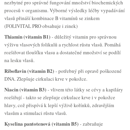
nezbytné pro správné fungování množství biochemických
procesů v organismu. Výborné výsledky léčby vypadávání
vlasů přináší kombinace B vitamínů se zinkem
(FOLIVITAL PRO obsahuje i zinek)
Thiamin (vitamín B1)
- důležitý vitamin pro správnou
výživu vlasových folikulů a rychlost růstu vlasů. Pomáhá
rozšiřovat tloušťku vlasu a dostatečné množství se podílí
na lesku vlasů.
Riboflavin (vitamin B2)
- potřebný při opravě poškozené
DNA. Zlepšuje cirkulaci krve v pokožce.
Niacin (vitamin B3)
- vlivem této látky se cévy a kapiláry
rozšiřují - takto se zlepšuje cirkulace krve i v pokožce
hlavy, což přispívá k lepší výživě kořínků, zdravějším
vlasům a stimulaci růstu vlasů.
Kyselina pantotenová (vitamin B5)
- zabraňuje