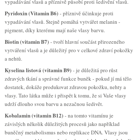
vypadávání vlasů a příznivě působí proti šedivění vlasů.
Pyridoxin (Vitamin B6)
- příznivě účinkuje proti
vypadávání vlasů. Stejně pomáhá vytvářet melanin -
pigment, díky kterému mají naše vlasy barvu.
Biotin (vitamin B7)
- tvoří hlavní součást přirozeného
vytváření vlasů a je důležitý pro v celkové zdraví pokožky
a nehtů.
Kyselina listová (vitamin B9)
- je důležitá pro růst
zdravých tkání a správné funkce buněk - pokud jí má tělo
dostatek, dokáže produkovat zdravou pokožku, nehty a
vlasy. Tato látka může i přispět k tomu, že si Vaše vlasy
udrží dlouho svou barvu a nezačnou šedivět.
Kobalamin (vitamin B12)
- na tomto vitamínu je
závislých několik důležitých procesů jako například
buněčný metabolismus nebo replikace DNA. Vlasy jsou