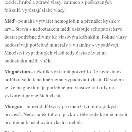
lesklé, hrubé a zdravé vlasy, zatímco z poškozených
folikulů vyrůstají slabé vlasy.
Měď
- pomáhá vytvářet hemoglobin a přenášet kyslík v
krvi. Strava s nedostatkem mědi oslabuje schopnost krve
dostat potřebné živiny ke vlasovým kořínkům. Pokud vlasy
nedostávají potřebné minerály a vitamíny - vypadávají.
Množství vypadnutých vlasů tedy často závisí na
nedostatku mědi v těle.
Magnézium
- několik výzkumů potvrdilo, že nedostatek
hořčíku vede k nadměrnému vypadávání vlasů. Důvodem
je, že magnézium je potřebné pro vlasové folikuly na
vytvoření pevnějších vlasů.
Mangan
- minerál důležitý pro množství biologických
procesů. Nedostatek tohoto prvku v těle vede kromě jiných
problémů k oslabování vlasů a nehtů.