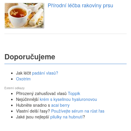
Přírodní léčba rakoviny prsu
Doporučujeme
Jak léčit
padání vlasů?
Oxotrim
Externí odkazy
Přirozený zahusťovač vlasů
Toppik
Nejúčinnější
krém s kyselinou hyaluronovou
Hubněte snadno s
acai berry
Vlastní delší řasy?
Používejte sérum na růst řas
Jaké jsou nejlepší
pilulky na hubnutí
?