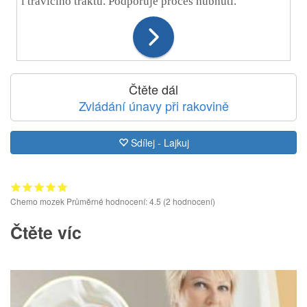
i trávicího traktu. Podporuje proces hubnutí.
Čtěte dál
Zvládání únavy při rakovině
Sdílej - Lajkuj
Chemo mozek
Průměrné hodnocení: 4.5
(
2
hodnocení­)
Čtěte víc