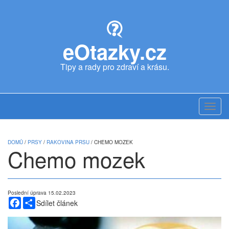
Skip
to
main
content
eOtazky.cz
Tipy a rady pro zdraví a krásu.
Toggl
navig
DOMŮ
/
PRSY
/
RAKOVINA PRSU
/ CHEMO MOZEK
Chemo mozek
Poslední úprava 15.02.2023
Facebook
Share
Sdílet článek