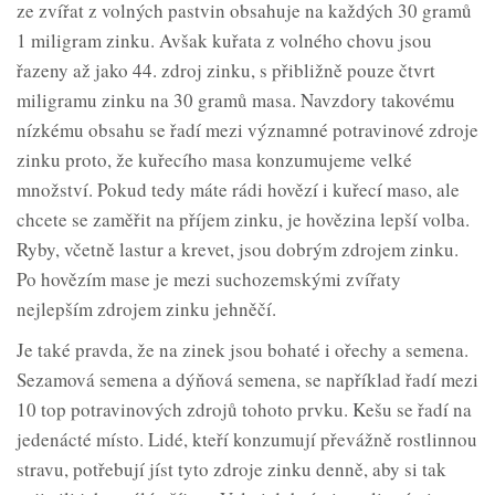
ze zvířat z volných pastvin obsahuje na každých 30 gramů
1 miligram zinku. Avšak kuřata z volného chovu jsou
řazeny až jako 44. zdroj zinku, s přibližně pouze čtvrt
miligramu zinku na 30 gramů masa. Navzdory takovému
nízkému obsahu se řadí mezi významné potravinové zdroje
zinku proto, že kuřecího masa konzumujeme velké
množství. Pokud tedy máte rádi hovězí i kuřecí maso, ale
chcete se zaměřit na příjem zinku, je hovězina lepší volba.
Ryby, včetně lastur a krevet, jsou dobrým zdrojem zinku.
Po hovězím mase je mezi suchozemskými zvířaty
nejlepším zdrojem zinku jehněčí.
Je také pravda, že na zinek jsou bohaté i ořechy a semena.
Sezamová semena a dýňová semena, se například řadí mezi
10 top potravinových zdrojů tohoto prvku. Kešu se řadí na
jedenácté místo. Lidé, kteří konzumují převážně rostlinnou
stravu, potřebují jíst tyto zdroje zinku denně, aby si tak