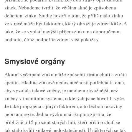
zinek. Nebudeme tvrdit, že většina akné je způsobena
deficitem zinku. Studie hovoří o tom, že příliš málo zinku
ve stravě může být faktorem, který ohrožuje zdraví kůže. A
také, že se vyplatí navýšit příjem zinku na doporučenou
hodnotu, čímž podpoříte zdraví vaší pokožky.
Smyslové orgány
Akutní vyčerpání zinku může způsobit ztrátu chuti a ztrátu
apetitu. Hladina zinkové nedostatečnosti potřebná k tomu,
aby vyvolala takové změny, je mnohem závažnější, než
změny v imunitním systému, o kterých jsme hovořili výše.
Je také propojena s jiným faktorem, a to léčbou rakoviny
nebo anorexie. Jedna výzkumná skupina zjistila, že
přibližně u 15 procent starých lidí, kteří přišli o chuť, se
tak stalo kvůli zinkové nedostatečnosti. U některých se tak