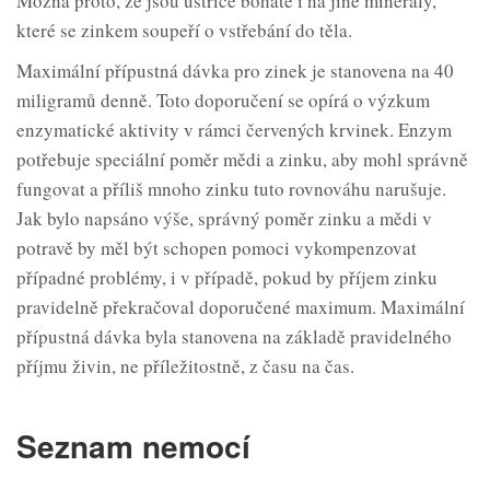
Možná proto, že jsou ústřice bohaté i na jiné minerály,
které se zinkem soupeří o vstřebání do těla.
Maximální přípustná dávka pro zinek je stanovena na 40
miligramů denně. Toto doporučení se opírá o výzkum
enzymatické aktivity v rámci červených krvinek. Enzym
potřebuje speciální poměr mědi a zinku, aby mohl správně
fungovat a příliš mnoho zinku tuto rovnováhu narušuje.
Jak bylo napsáno výše, správný poměr zinku a mědi v
potravě by měl být schopen pomoci vykompenzovat
případné problémy, i v případě, pokud by příjem zinku
pravidelně překračoval doporučené maximum. Maximální
přípustná dávka byla stanovena na základě pravidelného
příjmu živin, ne příležitostně, z času na čas.
Seznam nemocí