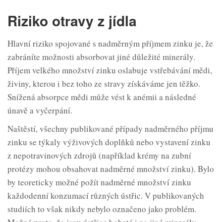
Riziko otravy z jídla
Hlavní riziko spojované s nadměrným příjmem zinku je, že
zabráníte možnosti absorbovat jiné důležité minerály.
Příjem velkého množství zinku oslabuje vstřebávání mědi,
živiny, kterou i bez toho ze stravy získáváme jen těžko.
Snížená absorpce mědi může vést k anémii a následné
únavě a vyčerpání.
Naštěstí, všechny publikované případy nadměrného příjmu
zinku se týkaly výživových doplňků nebo vystavení zinku
z nepotravinových zdrojů (například krémy na zubní
protézy mohou obsahovat nadměrné množství zinku). Bylo
by teoreticky možné požít nadměrné množství zinku
každodenní konzumací různých ústřic. V publikovaných
studiích to však nikdy nebylo označeno jako problém.