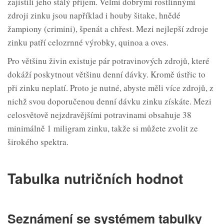
zajistili jeho stálý příjem. Velmi dobrými rostlinnými
zdroji zinku jsou například i houby šitake, hnědé
žampiony (crimini), špenát a chřest. Mezi nejlepší zdroje
zinku patří celozrnné výrobky, quinoa a oves.
Pro většinu živin existuje pár potravinových zdrojů, které
dokáží poskytnout většinu denní dávky. Kromě ústřic to
při zinku neplatí. Proto je nutné, abyste měli více zdrojů, z
nichž svou doporučenou denní dávku zinku získáte. Mezi
celosvětově nejzdravějšími potravinami obsahuje 38
minimálně 1 miligram zinku, takže si můžete zvolit ze
širokého spektra.
Tabulka nutričních hodnot
Seznámení se systémem tabulky