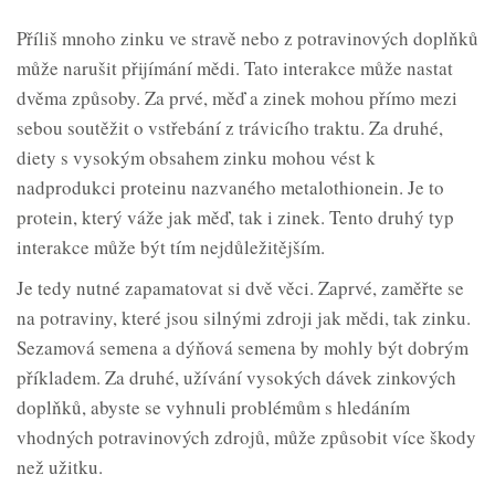
Příliš mnoho zinku ve stravě nebo z potravinových doplňků
může narušit přijímání mědi. Tato interakce může nastat
dvěma způsoby. Za prvé, měď a zinek mohou přímo mezi
sebou soutěžit o vstřebání z trávicího traktu. Za druhé,
diety s vysokým obsahem zinku mohou vést k
nadprodukci proteinu nazvaného metalothionein. Je to
protein, který váže jak měď, tak i zinek. Tento druhý typ
interakce může být tím nejdůležitějším.
Je tedy nutné zapamatovat si dvě věci. Zaprvé, zaměřte se
na potraviny, které jsou silnými zdroji jak mědi, tak zinku.
Sezamová semena a dýňová semena by mohly být dobrým
příkladem. Za druhé, užívání vysokých dávek zinkových
doplňků, abyste se vyhnuli problémům s hledáním
vhodných potravinových zdrojů, může způsobit více škody
než užitku.