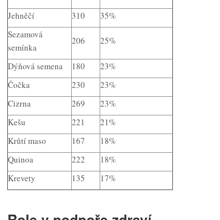
Jehněčí
310
35%
Sezamová
206
25%
semínka
Dýňová semena
180
23%
Čočka
230
23%
Cizrna
269
23%
Kešu
221
21%
Krůtí maso
167
18%
Quinoa
222
18%
Krevety
135
17%
Role v podpoře zdraví