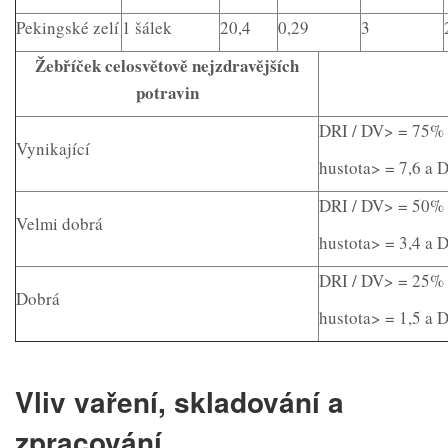
Pekingské zelí
1 šálek
20,4
0,29
3
Žebříček celosvětově nejzdravějších
potravin
DRI / DV> = 75%
Vynikající
hustota> = 7,6 a
DRI / DV> = 50%
Velmi dobrá
hustota> = 3,4 a 
DRI / DV> = 25%
Dobrá
hustota> = 1,5 a 
Vliv vaření, skladování a
zpracování