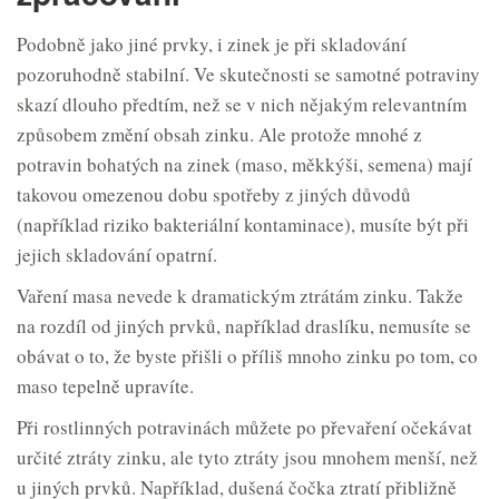
Podobně jako jiné prvky, i zinek je při skladování
pozoruhodně stabilní. Ve skutečnosti se samotné potraviny
skazí dlouho předtím, než se v nich nějakým relevantním
způsobem změní obsah zinku. Ale protože mnohé z
potravin bohatých na zinek (maso, měkkýši, semena) mají
takovou omezenou dobu spotřeby z jiných důvodů
(například riziko bakteriální kontaminace), musíte být při
jejich skladování opatrní.
Vaření masa nevede k dramatickým ztrátám zinku. Takže
na rozdíl od jiných prvků, například draslíku, nemusíte se
obávat o to, že byste přišli o příliš mnoho zinku po tom, co
maso tepelně upravíte.
Při rostlinných potravinách můžete po převaření očekávat
určité ztráty zinku, ale tyto ztráty jsou mnohem menší, než
u jiných prvků. Například, dušená čočka ztratí přibližně