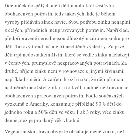
Jídelníček dospělých ale i dětí mnohokrát sestává z
obohacených potravin, tedy takových, kde je během
výroby přidáván zinek navíc. Svou potřebu zinku nenaplní
z celých, přírodních, neupravovaných potravin. Například,
předpřipravené cereálie jsou důležitým zdrojem zinku pro
děti. Takový trend má ale tři nechtěné výsledky. Za prvé,
děti trpí nedostatkem živin, které se vedle zinku nacházejí
v čerstvých, průmyslově nezpracovaných potravinách. Za
druhé, příjem zinku není v rovnováze s jinými živinami,
například s mědí. A zatřetí, hrozí riziko, že děti přijmou
nadměrné množství zinku, a to kvůli nadměrné konzumaci
obohacených zpracovaných potravin. Podle současných
výzkumů z Ameriky, konzumuje přibližně 90% dětí do
jednoho roku a 50% dětí ve věku 1 až 3 roky, více zinku
denně, než je pro daný věk vhodné.
Vegetariánská strava obvykle obsahuje méně zinku, než