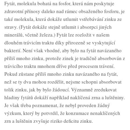
Fytát, molekula bohatá na fosfor, která nám poskytuje
zdravotní přínosy daleko nad rámec obsaženého fosforu, je
také molekula, která dokáže utlumit vstřebávání zinku ze
stravy. (Fytát dokáže stejně utlumit i absorpci jiných
minerálů, včetně železa.) Fytát lze rozložit v našem
dlouhém trávicím traktu díky přirozeně se vyskytující
bakterií. Není však vhodné, aby bylo na fytát navázaného
příliš mnoho zinku, protože zinek je tradičně absorbován z
trávicího traktu mnohem dříve před procesem trávení.
Pokud zůstane příliš mnoho zinku navázaného na fytát,
než se ty dva mohou rozdělit, nejsme schopni absorbovat
tolik zinku, jak by bylo žádoucí. Významně zredukovat
hladiny fytátů dokáží například naklíčená zrna a luštěniny.
Je však třeba poznamenat, že nebyl proveden žádný
výzkum, který by potvrdil, že konzumace nenaklíčených
zrn a luštěnin zvyšuje riziko deficitu zinku.