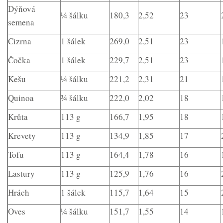
Dýňová
¼ šálku
180,3
2,52
23
semena
Cizrna
1 šálek
269,0
2,51
23
Čočka
1 šálek
229,7
2,51
23
Kešu
¼ šálku
221,2
2,31
21
Quinoa
¾ šálku
222,0
2,02
18
Krůta
113 g
166,7
1,95
18
Krevety
113 g
134,9
1,85
17
Tofu
113 g
164,4
1,78
16
Lastury
113 g
125,9
1,76
16
Hrách
1 šálek
115,7
1,64
15
Oves
¼ šálku
151,7
1,55
14