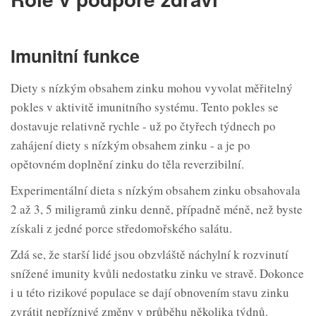
Imunitní funkce
Diety s nízkým obsahem zinku mohou vyvolat měřitelný
pokles v aktivitě imunitního systému. Tento pokles se
dostavuje relativně rychle - už po čtyřech týdnech po
zahájení diety s nízkým obsahem zinku - a je po
opětovném doplnění zinku do těla reverzibilní.
Experimentální dieta s nízkým obsahem zinku obsahovala
2 až 3, 5 miligramů zinku denně, případně méně, než byste
získali z jedné porce středomořského salátu.
Zdá se, že starší lidé jsou obzvláště náchylní k rozvinutí
snížené imunity kvůli nedostatku zinku ve stravě. Dokonce
i u této rizikové populace se dají obnovením stavu zinku
zvrátit nepříznivé změny v průběhu několika týdnů.