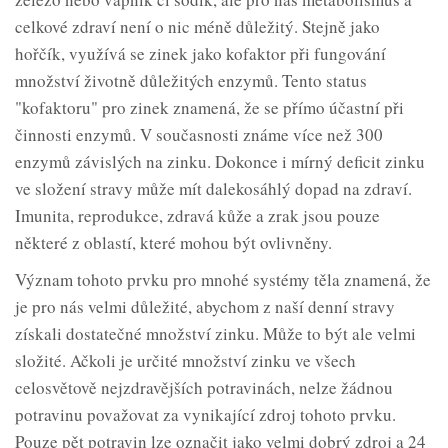
celkové zdraví není o nic méně důležitý. Stejně jako
hořčík, využívá se zinek jako kofaktor při fungování
množství životně důležitých enzymů. Tento status
"kofaktoru" pro zinek znamená, že se přímo účastní při
činnosti enzymů. V současnosti známe více než 300
enzymů závislých na zinku. Dokonce i mírný deficit zinku
ve složení stravy může mít dalekosáhlý dopad na zdraví.
Imunita, reprodukce, zdravá kůže a zrak jsou pouze
některé z oblastí, které mohou být ovlivněny.
Význam tohoto prvku pro mnohé systémy těla znamená, že
je pro nás velmi důležité, abychom z naší denní stravy
získali dostatečné množství zinku. Může to být ale velmi
složité. Ačkoli je určité množství zinku ve všech
celosvětově nejzdravějších potravinách, nelze žádnou
potravinu považovat za vynikající zdroj tohoto prvku.
Pouze pět potravin lze označit jako velmi dobrý zdroj a 24