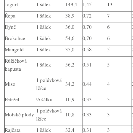
Jogurt
1 šálek
149,4
1,45
13
Řepa
1 šálek
38,9
0,72
7
Dýně
1 šálek
36,0
0,70
6
Brokolice
1 šálek
54,6
0,70
6
Mangold
1 šálek
35,0
0,58
5
Růžičková
1 šálek
56,2
0,51
5
kapusta
1 polévková
Miso
34,2
0,44
4
lžíce
Petržel
½ šálku
10,9
0,33
3
1 polévková
Mořské plody
10,8
0,33
3
lžíce
Rajčata
1 šálek
32,4
0,31
3