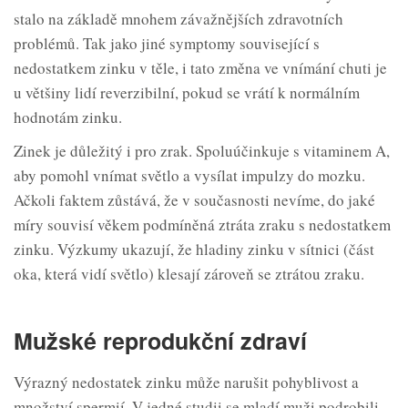
stalo na základě mnohem závažnějších zdravotních
problémů. Tak jako jiné symptomy související s
nedostatkem zinku v těle, i tato změna ve vnímání chuti je
u většiny lidí reverzibilní, pokud se vrátí k normálním
hodnotám zinku.
Zinek je důležitý i pro zrak. Spoluúčinkuje s vitaminem A,
aby pomohl vnímat světlo a vysílat impulzy do mozku.
Ačkoli faktem zůstává, že v současnosti nevíme, do jaké
míry souvisí věkem podmíněná ztráta zraku s nedostatkem
zinku. Výzkumy ukazují, že hladiny zinku v sítnici (část
oka, která vidí světlo) klesají zároveň se ztrátou zraku.
Mužské reprodukční zdraví
Výrazný nedostatek zinku může narušit pohyblivost a
množství spermií. V jedné studii se mladí muži podrobili