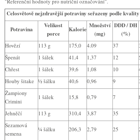
"Referenční hodnoty pro nutriční označování".
Celosvětově nejzdravější potraviny seřazeny podle kvality
Velikost
Množství
DDD / DH
Potravina
Kalorie
porce
(mg)
(%)
Hovězí
113 g
175,0
4.09
37
Špenát
1 šálek
41,4
1,37
12
Chřest
1 šálek
39,6
1,08
10
Houby šitake
½ šálku
40,6
0,96
9
Žampiony
1 šálek
15,8
0,79
7
Crimini
Jehněčí
113 g
310,4
3,87
35
Sezamová
¼ šálku
206,3
2,79
25
semena