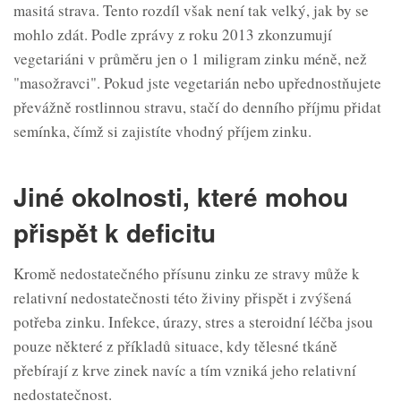
masitá strava. Tento rozdíl však není tak velký, jak by se
mohlo zdát. Podle zprávy z roku 2013 zkonzumují
vegetariáni v průměru jen o 1 miligram zinku méně, než
"masožravci". Pokud jste vegetarián nebo upřednostňujete
převážně rostlinnou stravu, stačí do denního příjmu přidat
semínka, čímž si zajistíte vhodný příjem zinku.
Jiné okolnosti, které mohou
přispět k deficitu
Kromě nedostatečného přísunu zinku ze stravy může k
relativní nedostatečnosti této živiny přispět i zvýšená
potřeba zinku. Infekce, úrazy, stres a steroidní léčba jsou
pouze některé z příkladů situace, kdy tělesné tkáně
přebírají z krve zinek navíc a tím vzniká jeho relativní
nedostatečnost.