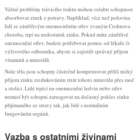
Vážné problémy trávicího traktu mohou oslabit schopnost
absorbovat zinek z potravy. Například, více než polovina
lidí se zánětlivým onemocněním střev zvaným Crohnova
choroba, trpí na nedostatek zinku. Pokud máte zánětlivé
onemocnění střev, budete potřebovat pomoc od lékaře či
výživového odborníka, abyste si zajistili správný příjem
vitaminů a minerálů.
Naše těla jsou schopny částečně kompenzovat příliš nízký
příjem zinku zredukováním ztrát tohoto minerálu přes moč
a stolici. Lidé trpící na onemocnění ledvin nebo střev
nemusí být schopni zareagovat na dočasný pokles zinku
přijímaného ze stravy tak, jak lidé s normálním
fungováním orgánů.
Vazba s ostatními živinami