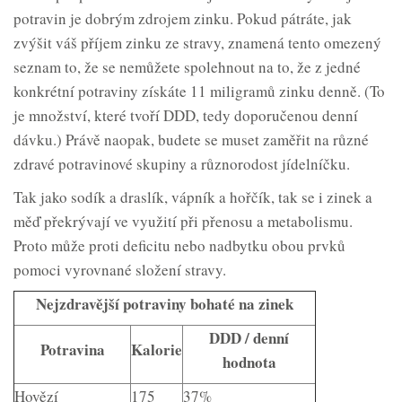
potravin je dobrým zdrojem zinku. Pokud pátráte, jak
zvýšit váš příjem zinku ze stravy, znamená tento omezený
seznam to, že se nemůžete spolehnout na to, že z jedné
konkrétní potraviny získáte 11 miligramů zinku denně. (To
je množství, které tvoří DDD, tedy doporučenou denní
dávku.) Právě naopak, budete se muset zaměřit na různé
zdravé potravinové skupiny a různorodost jídelníčku.
Tak jako sodík a draslík, vápník a hořčík, tak se i zinek a
měď překrývají ve využití při přenosu a metabolismu.
Proto může proti deficitu nebo nadbytku obou prvků
pomoci vyrovnané složení stravy.
Nejzdravější potraviny bohaté na zinek
DDD / denní
Potravina
Kalorie
hodnota
Hovězí
175
37%