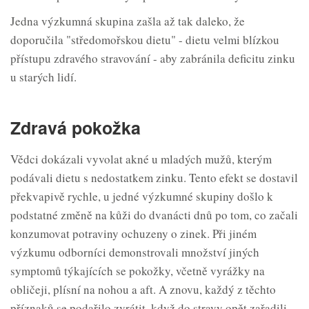
Jedna výzkumná skupina zašla až tak daleko, že
doporučila "středomořskou dietu" - dietu velmi blízkou
přístupu zdravého stravování - aby zabránila deficitu zinku
u starých lidí.
Zdravá pokožka
Vědci dokázali vyvolat akné u mladých mužů, kterým
podávali dietu s nedostatkem zinku. Tento efekt se dostavil
překvapivě rychle, u jedné výzkumné skupiny došlo k
podstatné změně na kůži do dvanácti dnů po tom, co začali
konzumovat potraviny ochuzeny o zinek. Při jiném
výzkumu odborníci demonstrovali množství jiných
symptomů týkajících se pokožky, včetně vyrážky na
obličeji, plísní na nohou a aft. A znovu, každý z těchto
příznaků se podařilo zvrátit, když do stravy opět zařadili